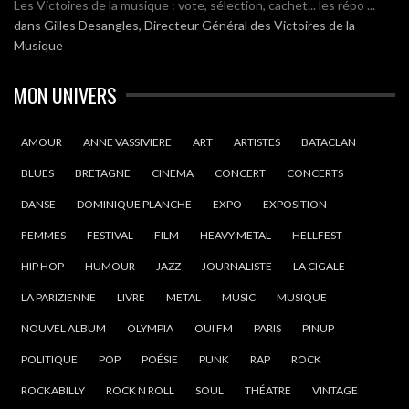
Les Victoires de la musique : vote, sélection, cachet... les répo ...
dans
Gilles Desangles, Directeur Général des Victoires de la
Musique
MON UNIVERS
AMOUR
ANNE VASSIVIERE
ART
ARTISTES
BATACLAN
BLUES
BRETAGNE
CINEMA
CONCERT
CONCERTS
DANSE
DOMINIQUE PLANCHE
EXPO
EXPOSITION
FEMMES
FESTIVAL
FILM
HEAVY METAL
HELLFEST
HIP HOP
HUMOUR
JAZZ
JOURNALISTE
LA CIGALE
LA PARIZIENNE
LIVRE
METAL
MUSIC
MUSIQUE
NOUVEL ALBUM
OLYMPIA
OUI FM
PARIS
PINUP
POLITIQUE
POP
POÉSIE
PUNK
RAP
ROCK
ROCKABILLY
ROCK N ROLL
SOUL
THÉATRE
VINTAGE