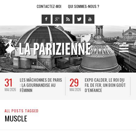
CONTACTEZ-MOI
QUI SOMMES-NOUS ?
31
29
LES MÂCHONNES DE PARIS
EXPO CALDER, LE ROI DU
: LA GOURMANDISE AU
FIL DE FER, UN BON GOÛT
FÉMININ
D’ENFANCE
MAI 2026
MAI 2026
M
ALL POSTS TAGGED
MUSCLE