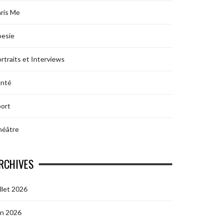
ris Me
oesie
rtraits et Interviews
anté
ort
héâtre
RCHIVES
illet 2026
in 2026