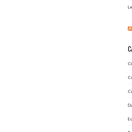
Le
C
C
C
Cy
D
Ec