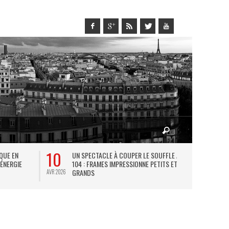
10
27
IQUE EN
UN SPECTACLE À COUPER LE SOUFFLE AU
L
 ÉNERGIE
104 : FRAMES IMPRESSIONNE PETITS ET
TH
GRANDS
AVR 2026
JUIL 2026