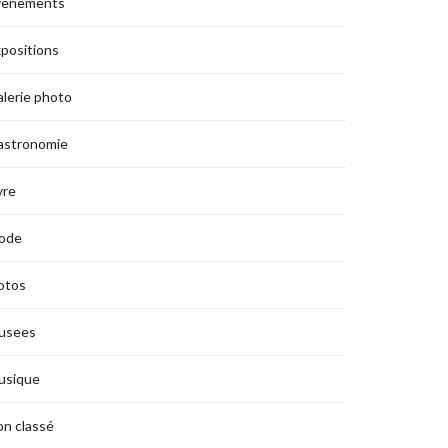
vènements
positions
lerie photo
astronomie
vre
ode
otos
usees
usique
n classé