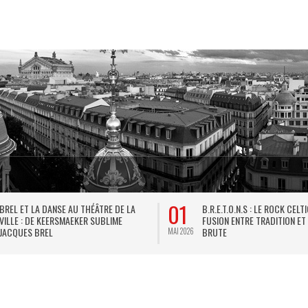
01
BREL ET LA DANSE AU THÉÂTRE DE LA
B.R.E.T.O.N.S : LE ROCK CELT
VILLE : DE KEERSMAEKER SUBLIME
FUSION ENTRE TRADITION ET
JACQUES BREL
BRUTE
MAI 2026