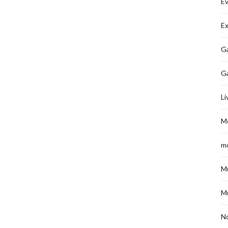
É
Ex
Ga
G
Li
M
m
M
M
No