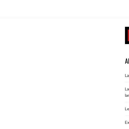
A
La
La
la
Le
Ex