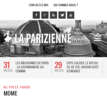
CONTACTEZ-MOI
QUI SOMMES-NOUS ?
31
29
LES MÂCHONNES DE PARIS
EXPO CALDER, LE ROI DU
: LA GOURMANDISE AU
FIL DE FER, UN BON GOÛT
FÉMININ
D’ENFANCE
MAI 2026
MAI 2026
M
ALL POSTS TAGGED
MOME