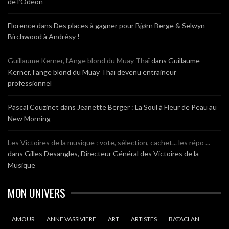
de l’Odéon
Florence
dans
Des places à gagner pour Bjørn Berge & Selwyn
Birchwood à Andrésy !
Guillaume Kerner, l’Ange blond du Muay Thaï
dans
Guillaume
Kerner, l’ange blond du Muay Thaï devenu entraineur
professionnel
Pascal Couzinet
dans
Jeanette Berger : La Soul à Fleur de Peau au
New Morning
Les Victoires de la musique : vote, sélection, cachet... les répo ...
dans
Gilles Desangles, Directeur Général des Victoires de la
Musique
MON UNIVERS
AMOUR
ANNE VASSIVIERE
ART
ARTISTES
BATACLAN