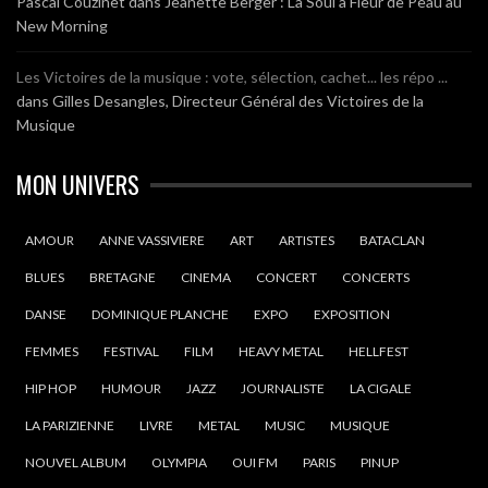
Pascal Couzinet
dans
Jeanette Berger : La Soul à Fleur de Peau au
New Morning
Les Victoires de la musique : vote, sélection, cachet... les répo ...
dans
Gilles Desangles, Directeur Général des Victoires de la
Musique
MON UNIVERS
AMOUR
ANNE VASSIVIERE
ART
ARTISTES
BATACLAN
BLUES
BRETAGNE
CINEMA
CONCERT
CONCERTS
DANSE
DOMINIQUE PLANCHE
EXPO
EXPOSITION
FEMMES
FESTIVAL
FILM
HEAVY METAL
HELLFEST
HIP HOP
HUMOUR
JAZZ
JOURNALISTE
LA CIGALE
LA PARIZIENNE
LIVRE
METAL
MUSIC
MUSIQUE
NOUVEL ALBUM
OLYMPIA
OUI FM
PARIS
PINUP