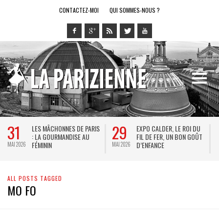
CONTACTEZ-MOI
QUI SOMMES-NOUS ?
31
29
LES MÂCHONNES DE PARIS
EXPO CALDER, LE ROI DU
: LA GOURMANDISE AU
FIL DE FER, UN BON GOÛT
FÉMININ
D’ENFANCE
MAI 2026
MAI 2026
M
ALL POSTS TAGGED
MO FO