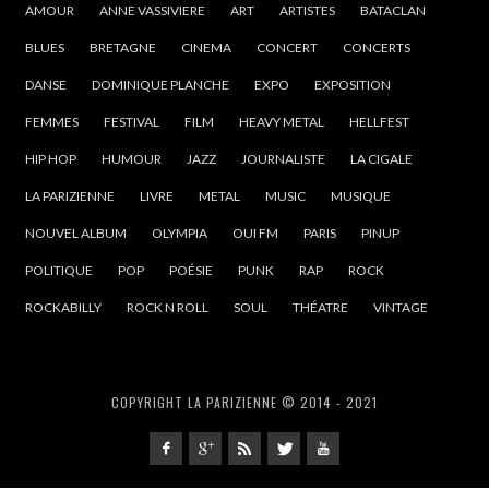
AMOUR
ANNE VASSIVIERE
ART
ARTISTES
BATACLAN
BLUES
BRETAGNE
CINEMA
CONCERT
CONCERTS
DANSE
DOMINIQUE PLANCHE
EXPO
EXPOSITION
FEMMES
FESTIVAL
FILM
HEAVY METAL
HELLFEST
HIP HOP
HUMOUR
JAZZ
JOURNALISTE
LA CIGALE
LA PARIZIENNE
LIVRE
METAL
MUSIC
MUSIQUE
NOUVEL ALBUM
OLYMPIA
OUI FM
PARIS
PINUP
POLITIQUE
POP
POÉSIE
PUNK
RAP
ROCK
ROCKABILLY
ROCK N ROLL
SOUL
THÉATRE
VINTAGE
COPYRIGHT LA PARIZIENNE © 2014 - 2021