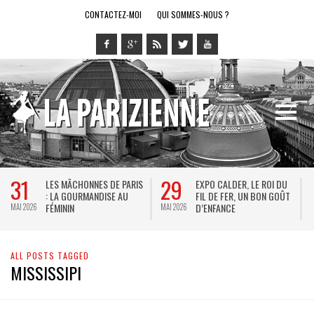
CONTACTEZ-MOI
QUI SOMMES-NOUS ?
31
29
LES MÂCHONNES DE PARIS
EXPO CALDER, LE ROI DU
: LA GOURMANDISE AU
FIL DE FER, UN BON GOÛT
FÉMININ
D’ENFANCE
MAI 2026
MAI 2026
M
ALL POSTS TAGGED
MISSISSIPI