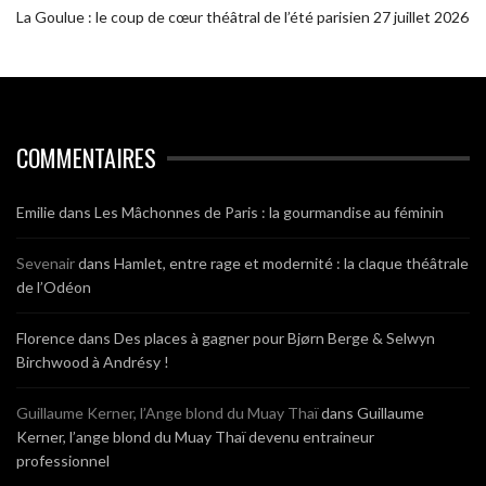
La Goulue : le coup de cœur théâtral de l’été parisien
27 juillet 2026
COMMENTAIRES
Emilie
dans
Les Mâchonnes de Paris : la gourmandise au féminin
Sevenair
dans
Hamlet, entre rage et modernité : la claque théâtrale
de l’Odéon
Florence
dans
Des places à gagner pour Bjørn Berge & Selwyn
Birchwood à Andrésy !
Guillaume Kerner, l’Ange blond du Muay Thaï
dans
Guillaume
Kerner, l’ange blond du Muay Thaï devenu entraineur
professionnel