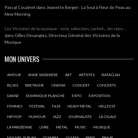
Pascal Couzinet
dans
Jeanette Berger : La Soul à Fleur de Peau au
New Morning
Les Victoires de la musique : vote, sélection, cachet... les répo ...
dans
Gilles Desangles, Directeur Général des Victoires de la
Musique
MON UNIVERS
AMOUR
ANNE VASSIVIERE
ART
ARTISTES
BATACLAN
BLUES
BRETAGNE
CINEMA
CONCERT
CONCERTS
DANSE
DOMINIQUE PLANCHE
EXPO
EXPOSITION
FEMMES
FESTIVAL
FILM
HEAVY METAL
HELLFEST
HIP HOP
HUMOUR
JAZZ
JOURNALISTE
LA CIGALE
LA PARIZIENNE
LIVRE
METAL
MUSIC
MUSIQUE
NOUVEL ALBUM
OLYMPIA
OUI FM
PARIS
PINUP