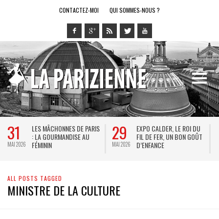
CONTACTEZ-MOI
QUI SOMMES-NOUS ?
31
29
LES MÂCHONNES DE PARIS
EXPO CALDER, LE ROI DU
: LA GOURMANDISE AU
FIL DE FER, UN BON GOÛT
FÉMININ
D’ENFANCE
MAI 2026
MAI 2026
M
ALL POSTS TAGGED
MINISTRE DE LA CULTURE