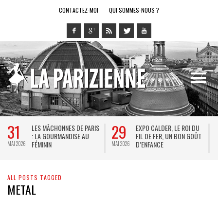
CONTACTEZ-MOI
QUI SOMMES-NOUS ?
31
29
LES MÂCHONNES DE PARIS
EXPO CALDER, LE ROI DU
: LA GOURMANDISE AU
FIL DE FER, UN BON GOÛT
FÉMININ
D’ENFANCE
MAI 2026
MAI 2026
M
ALL POSTS TAGGED
METAL