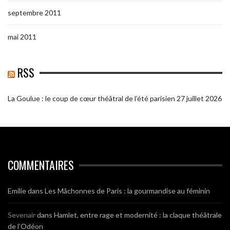
septembre 2011
mai 2011
RSS
La Goulue : le coup de cœur théâtral de l’été parisien
27 juillet 2026
COMMENTAIRES
Emilie
dans
Les Mâchonnes de Paris : la gourmandise au féminin
Sevenair
dans
Hamlet, entre rage et modernité : la claque théâtrale
de l’Odéon