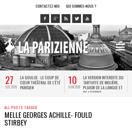
CONTACTEZ-MOI
QUI SOMMES-NOUS ?
27
10
LA GOULUE : LE COUP DE
LA VERSION INTERDITE DU
CŒUR THÉÂTRAL DE L’ÉTÉ
TARTUFFE DE MOLIÈRE,
PARISIEN
PLAISIR DE LA LANGUE ET
JUIL 2026
JUIN 2026
M
DE L’ESPRIT
ALL POSTS TAGGED
MELLE GEORGES ACHILLE- FOULD
STIRBEY