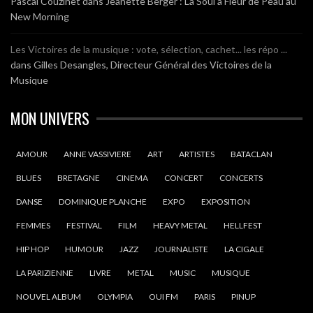
Pascal Couzinet
dans
Jeanette Berger : La Soul à Fleur de Peau au
New Morning
Les Victoires de la musique : vote, sélection, cachet... les répo ...
dans
Gilles Desangles, Directeur Général des Victoires de la
Musique
MON UNIVERS
AMOUR
ANNE VASSIVIERE
ART
ARTISTES
BATACLAN
BLUES
BRETAGNE
CINEMA
CONCERT
CONCERTS
DANSE
DOMINIQUE PLANCHE
EXPO
EXPOSITION
FEMMES
FESTIVAL
FILM
HEAVY METAL
HELLFEST
HIP HOP
HUMOUR
JAZZ
JOURNALISTE
LA CIGALE
LA PARIZIENNE
LIVRE
METAL
MUSIC
MUSIQUE
NOUVEL ALBUM
OLYMPIA
OUI FM
PARIS
PINUP