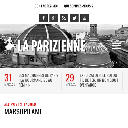
CONTACTEZ-MOI
QUI SOMMES-NOUS ?
31
29
LES MÂCHONNES DE PARIS
EXPO CALDER, LE ROI DU
: LA GOURMANDISE AU
FIL DE FER, UN BON GOÛT
FÉMININ
D’ENFANCE
MAI 2026
MAI 2026
M
ALL POSTS TAGGED
MARSUPILAMI