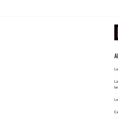
A
La
La
la
Le
Ex