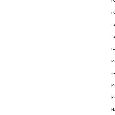
É
Ex
Ga
G
Li
M
m
M
M
No