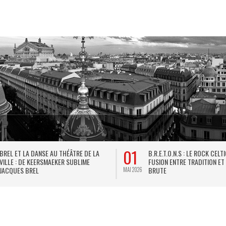
01
BREL ET LA DANSE AU THÉÂTRE DE LA
B.R.E.T.O.N.S : LE ROCK CELT
VILLE : DE KEERSMAEKER SUBLIME
FUSION ENTRE TRADITION ET
JACQUES BREL
BRUTE
MAI 2026