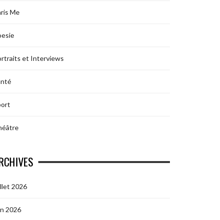
ris Me
oesie
rtraits et Interviews
anté
ort
héâtre
RCHIVES
illet 2026
in 2026