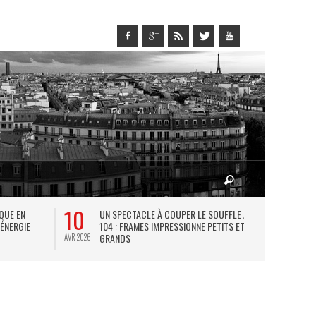
10
27
IQUE EN
UN SPECTACLE À COUPER LE SOUFFLE AU
L
 ÉNERGIE
104 : FRAMES IMPRESSIONNE PETITS ET
TH
GRANDS
AVR 2026
JUIL 2026