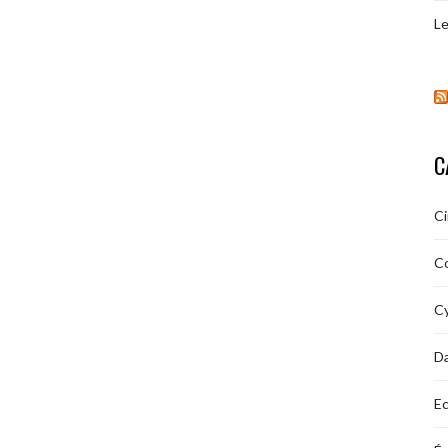
Le
C
C
C
Cy
D
Ec