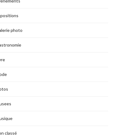
vènements
positions
lerie photo
astronomie
vre
ode
otos
usees
usique
n classé