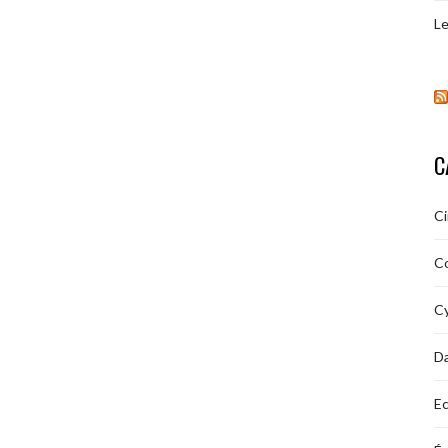
Le
C
C
C
Cy
D
Ec