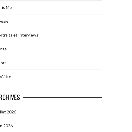
ris Me
oesie
rtraits et Interviews
anté
ort
héâtre
RCHIVES
illet 2026
in 2026