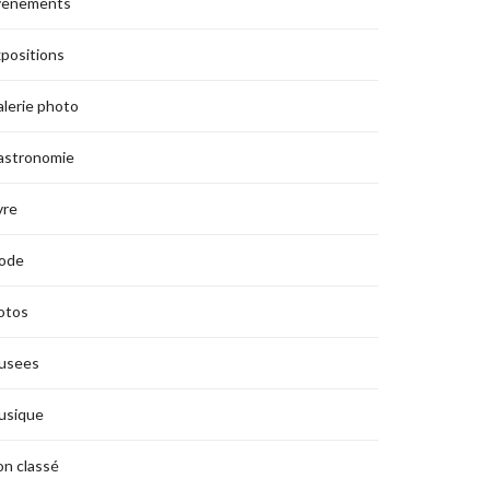
vènements
positions
lerie photo
astronomie
vre
ode
otos
usees
usique
n classé