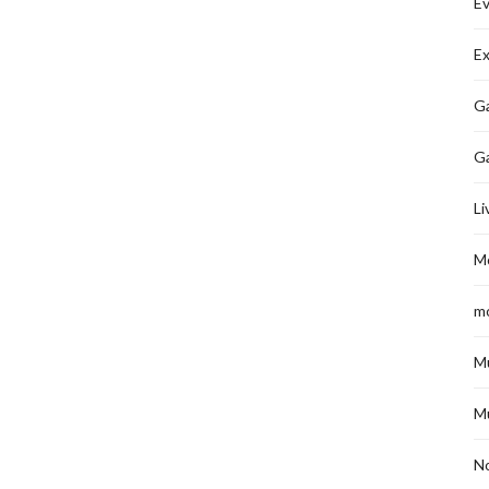
É
Ex
Ga
G
Li
M
m
M
M
No