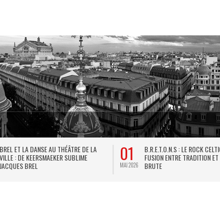
01
BREL ET LA DANSE AU THÉÂTRE DE LA
B.R.E.T.O.N.S : LE ROCK CELT
VILLE : DE KEERSMAEKER SUBLIME
FUSION ENTRE TRADITION ET
JACQUES BREL
BRUTE
MAI 2026