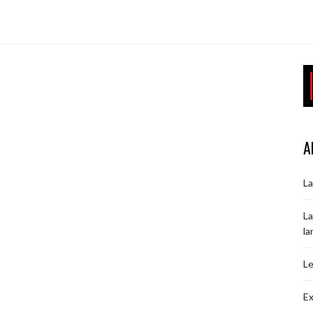
A
La
La
la
Le
Ex