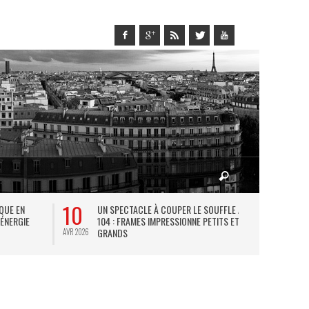
10
27
IQUE EN
UN SPECTACLE À COUPER LE SOUFFLE AU
L
 ÉNERGIE
104 : FRAMES IMPRESSIONNE PETITS ET
TH
GRANDS
AVR 2026
JUIL 2026