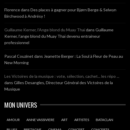
Florence
dans
Des places à gagner pour Bjørn Berge & Selwyn
Birchwood à Andrésy !
Guillaume Kerner, l’Ange blond du Muay Thaï
dans
Guillaume
Kerner, l’ange blond du Muay Thaï devenu entraineur
professionnel
Pascal Couzinet
dans
Jeanette Berger : La Soul à Fleur de Peau au
New Morning
Les Victoires de la musique : vote, sélection, cachet... les répo ...
dans
Gilles Desangles, Directeur Général des Victoires de la
Musique
MON UNIVERS
AMOUR
ANNE VASSIVIERE
ART
ARTISTES
BATACLAN
BLUES
BRETAGNE
CINEMA
CONCERT
CONCERTS