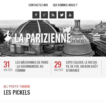
CONTACTEZ-MOI
QUI SOMMES-NOUS ?
31
29
LES MÂCHONNES DE PARIS
EXPO CALDER, LE ROI DU
: LA GOURMANDISE AU
FIL DE FER, UN BON GOÛT
FÉMININ
D’ENFANCE
MAI 2026
MAI 2026
M
ALL POSTS TAGGED
LES PICKELS