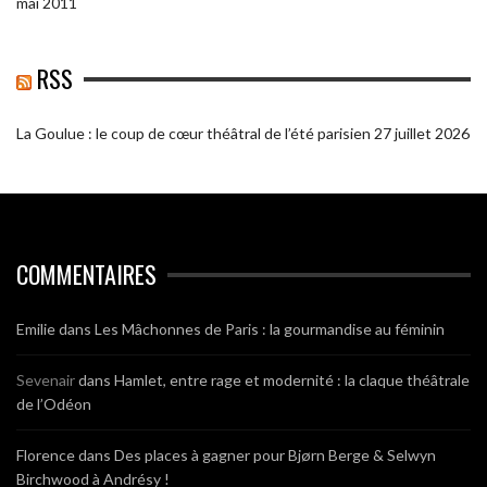
mai 2011
RSS
La Goulue : le coup de cœur théâtral de l’été parisien
27 juillet 2026
COMMENTAIRES
Emilie
dans
Les Mâchonnes de Paris : la gourmandise au féminin
Sevenair
dans
Hamlet, entre rage et modernité : la claque théâtrale
de l’Odéon
Florence
dans
Des places à gagner pour Bjørn Berge & Selwyn
Birchwood à Andrésy !