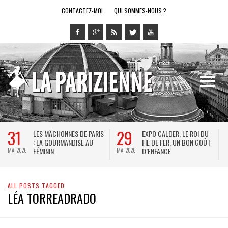
CONTACTEZ-MOI
QUI SOMMES-NOUS ?
31
29
LES MÂCHONNES DE PARIS
EXPO CALDER, LE ROI DU
: LA GOURMANDISE AU
FIL DE FER, UN BON GOÛT
FÉMININ
D’ENFANCE
MAI 2026
MAI 2026
M
ALL POSTS TAGGED
LÉA TORREADRADO