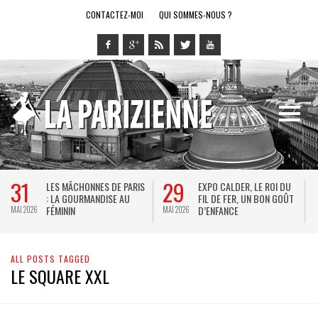
CONTACTEZ-MOI
QUI SOMMES-NOUS ?
31
29
LES MÂCHONNES DE PARIS
EXPO CALDER, LE ROI DU
: LA GOURMANDISE AU
FIL DE FER, UN BON GOÛT
FÉMININ
D’ENFANCE
MAI 2026
MAI 2026
M
ALL POSTS TAGGED
LE SQUARE XXL