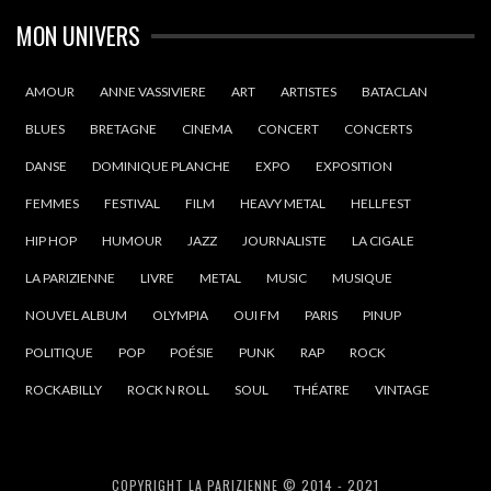
MON UNIVERS
AMOUR
ANNE VASSIVIERE
ART
ARTISTES
BATACLAN
BLUES
BRETAGNE
CINEMA
CONCERT
CONCERTS
DANSE
DOMINIQUE PLANCHE
EXPO
EXPOSITION
FEMMES
FESTIVAL
FILM
HEAVY METAL
HELLFEST
HIP HOP
HUMOUR
JAZZ
JOURNALISTE
LA CIGALE
LA PARIZIENNE
LIVRE
METAL
MUSIC
MUSIQUE
NOUVEL ALBUM
OLYMPIA
OUI FM
PARIS
PINUP
POLITIQUE
POP
POÉSIE
PUNK
RAP
ROCK
ROCKABILLY
ROCK N ROLL
SOUL
THÉATRE
VINTAGE
COPYRIGHT LA PARIZIENNE © 2014 - 2021