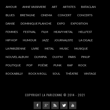
AMOUR
ANNE VASSIVIERE
ART
ARTISTES
BATACLAN
BLUES
BRETAGNE
CINEMA
CONCERT
CONCERTS
DANSE
DOMINIQUE PLANCHE
EXPO
EXPOSITION
FEMMES
FESTIVAL
FILM
HEAVY METAL
HELLFEST
HIP HOP
HUMOUR
JAZZ
JOURNALISTE
LA CIGALE
LA PARIZIENNE
LIVRE
METAL
MUSIC
MUSIQUE
NOUVEL ALBUM
OLYMPIA
OUI FM
PARIS
PINUP
POLITIQUE
POP
POÉSIE
PUNK
RAP
ROCK
ROCKABILLY
ROCK N ROLL
SOUL
THÉATRE
VINTAGE
COPYRIGHT LA PARIZIENNE © 2014 - 2021