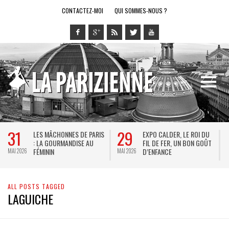
CONTACTEZ-MOI
QUI SOMMES-NOUS ?
31
29
LES MÂCHONNES DE PARIS
EXPO CALDER, LE ROI DU
: LA GOURMANDISE AU
FIL DE FER, UN BON GOÛT
FÉMININ
D’ENFANCE
MAI 2026
MAI 2026
M
ALL POSTS TAGGED
LAGUICHE