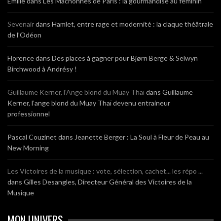
Emilie
dans
Les Mâchonnes de Paris : la gourmandise au féminin
Sevenair
dans
Hamlet, entre rage et modernité : la claque théâtrale
de l’Odéon
Florence
dans
Des places à gagner pour Bjørn Berge & Selwyn
Birchwood à Andrésy !
Guillaume Kerner, l’Ange blond du Muay Thaï
dans
Guillaume
Kerner, l’ange blond du Muay Thaï devenu entraineur
professionnel
Pascal Couzinet
dans
Jeanette Berger : La Soul à Fleur de Peau au
New Morning
Les Victoires de la musique : vote, sélection, cachet... les répo ...
dans
Gilles Desangles, Directeur Général des Victoires de la
Musique
MON UNIVERS