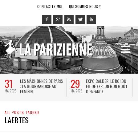
CONTACTEZ-MOI
QUI SOMMES-NOUS ?
31
29
LES MÂCHONNES DE PARIS
EXPO CALDER, LE ROI DU
: LA GOURMANDISE AU
FIL DE FER, UN BON GOÛT
FÉMININ
D’ENFANCE
MAI 2026
MAI 2026
M
ALL POSTS TAGGED
LAERTES