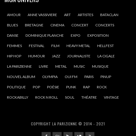
AMOUR
ANNE VASSIVIERE
ART
ARTISTES
BATACLAN
BLUES
BRETAGNE
CINEMA
CONCERT
CONCERTS
DANSE
DOMINIQUE PLANCHE
EXPO
EXPOSITION
FEMMES
FESTIVAL
FILM
HEAVY METAL
HELLFEST
HIP HOP
HUMOUR
JAZZ
JOURNALISTE
LA CIGALE
LA PARIZIENNE
LIVRE
METAL
MUSIC
MUSIQUE
NOUVEL ALBUM
OLYMPIA
OUI FM
PARIS
PINUP
POLITIQUE
POP
POÉSIE
PUNK
RAP
ROCK
ROCKABILLY
ROCK N ROLL
SOUL
THÉATRE
VINTAGE
COPYRIGHT LA PARIZIENNE © 2014 - 2021