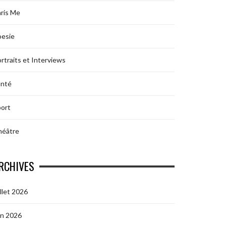
ris Me
oesie
rtraits et Interviews
anté
ort
héâtre
RCHIVES
illet 2026
in 2026