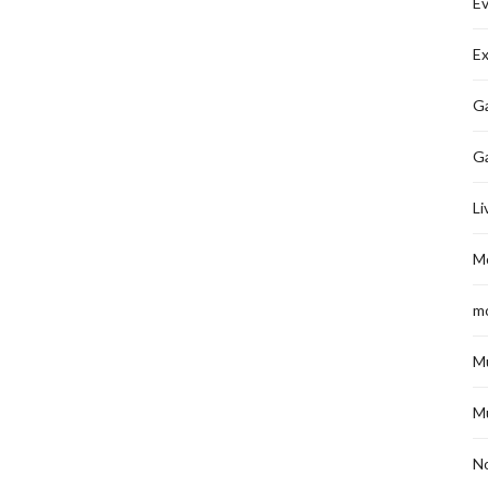
É
Ex
Ga
G
Li
M
m
M
M
No