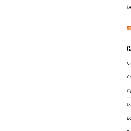
Le
C
C
C
Cy
D
Ec