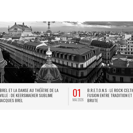
01
BREL ET LA DANSE AU THÉÂTRE DE LA
B.R.E.T.O.N.S : LE ROCK CELT
VILLE : DE KEERSMAEKER SUBLIME
FUSION ENTRE TRADITION ET
JACQUES BREL
BRUTE
MAI 2026