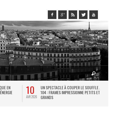
10
27
IQUE EN
UN SPECTACLE À COUPER LE SOUFFLE AU
L
 ÉNERGIE
104 : FRAMES IMPRESSIONNE PETITS ET
TH
GRANDS
AVR 2026
JUIL 2026