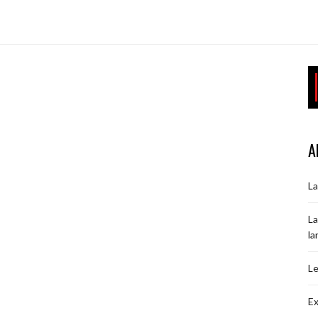
A
La
La
la
Le
Ex