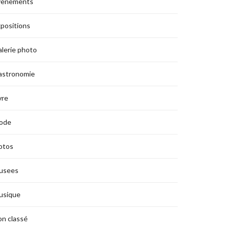
vènements
positions
lerie photo
astronomie
vre
ode
otos
usees
usique
n classé