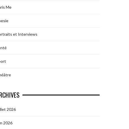
ris Me
oesie
rtraits et Interviews
anté
ort
héâtre
RCHIVES
illet 2026
in 2026