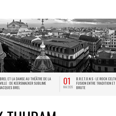
01
BREL ET LA DANSE AU THÉÂTRE DE LA
B.R.E.T.O.N.S : LE ROCK CELT
VILLE : DE KEERSMAEKER SUBLIME
FUSION ENTRE TRADITION ET
JACQUES BREL
BRUTE
MAI 2026