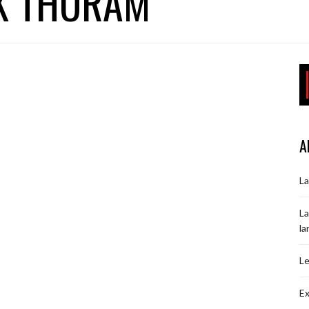
K THURAM
A
La
La
la
Le
Ex