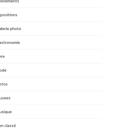
vènements
positions
lerie photo
astronomie
vre
ode
otos
usees
usique
n classé