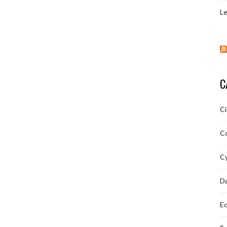
Le
C
C
C
Cy
D
Ec