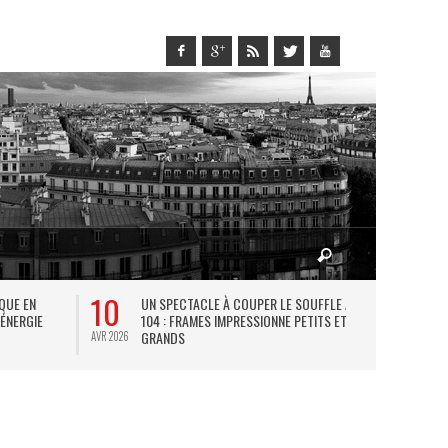
10
27
IQUE EN
UN SPECTACLE À COUPER LE SOUFFLE AU
L
 ÉNERGIE
104 : FRAMES IMPRESSIONNE PETITS ET
TH
GRANDS
AVR 2026
JUIL 2026