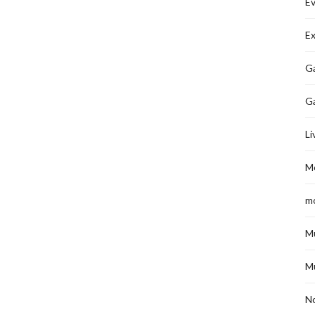
É
Ex
Ga
G
Li
M
m
M
M
No