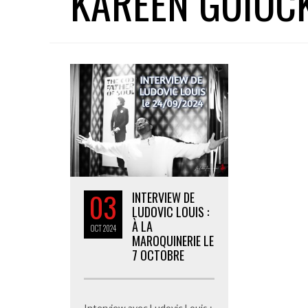
KAREEN GUIOC
03
INTERVIEW DE
LUDOVIC LOUIS :
À LA
OCT
2024
MAROQUINERIE LE
7 OCTOBRE
Interview avec Ludovic Louis :