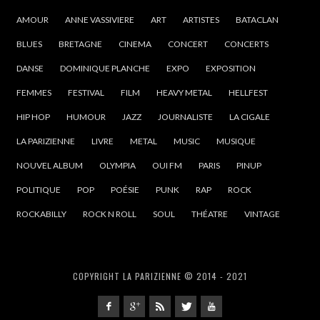
AMOUR
ANNE VASSIVIERE
ART
ARTISTES
BATACLAN
BLUES
BRETAGNE
CINEMA
CONCERT
CONCERTS
DANSE
DOMINIQUE PLANCHE
EXPO
EXPOSITION
FEMMES
FESTIVAL
FILM
HEAVY METAL
HELLFEST
HIP HOP
HUMOUR
JAZZ
JOURNALISTE
LA CIGALE
LA PARIZIENNE
LIVRE
METAL
MUSIC
MUSIQUE
NOUVEL ALBUM
OLYMPIA
OUI FM
PARIS
PINUP
POLITIQUE
POP
POÉSIE
PUNK
RAP
ROCK
ROCKABILLY
ROCK N ROLL
SOUL
THÉATRE
VINTAGE
COPYRIGHT LA PARIZIENNE © 2014 - 2021