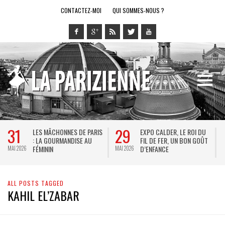
CONTACTEZ-MOI
QUI SOMMES-NOUS ?
31
29
LES MÂCHONNES DE PARIS
EXPO CALDER, LE ROI DU
: LA GOURMANDISE AU
FIL DE FER, UN BON GOÛT
FÉMININ
D’ENFANCE
MAI 2026
MAI 2026
M
ALL POSTS TAGGED
KAHIL EL’ZABAR