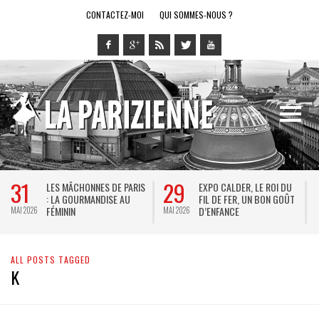
CONTACTEZ-MOI
QUI SOMMES-NOUS ?
31
29
LES MÂCHONNES DE PARIS
EXPO CALDER, LE ROI DU
: LA GOURMANDISE AU
FIL DE FER, UN BON GOÛT
FÉMININ
D’ENFANCE
MAI 2026
MAI 2026
M
ALL POSTS TAGGED
K