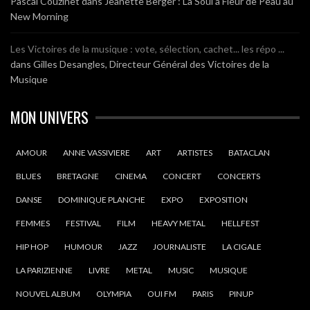
Pascal Couzinet
dans
Jeanette Berger : La Soul à Fleur de Peau au
New Morning
Les Victoires de la musique : vote, sélection, cachet... les répo ...
dans
Gilles Desangles, Directeur Général des Victoires de la
Musique
MON UNIVERS
AMOUR
ANNE VASSIVIERE
ART
ARTISTES
BATACLAN
BLUES
BRETAGNE
CINEMA
CONCERT
CONCERTS
DANSE
DOMINIQUE PLANCHE
EXPO
EXPOSITION
FEMMES
FESTIVAL
FILM
HEAVY METAL
HELLFEST
HIP HOP
HUMOUR
JAZZ
JOURNALISTE
LA CIGALE
LA PARIZIENNE
LIVRE
METAL
MUSIC
MUSIQUE
NOUVEL ALBUM
OLYMPIA
OUI FM
PARIS
PINUP