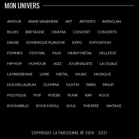
MON UNIVERS
AMOUR
ANNE VASSIVIERE
ART
ARTISTES
BATACLAN
BLUES
BRETAGNE
CINEMA
CONCERT
CONCERTS
DANSE
DOMINIQUE PLANCHE
EXPO
EXPOSITION
FEMMES
FESTIVAL
FILM
HEAVY METAL
HELLFEST
HIP HOP
HUMOUR
JAZZ
JOURNALISTE
LA CIGALE
LA PARIZIENNE
LIVRE
METAL
MUSIC
MUSIQUE
NOUVEL ALBUM
OLYMPIA
OUI FM
PARIS
PINUP
POLITIQUE
POP
POÉSIE
PUNK
RAP
ROCK
ROCKABILLY
ROCK N ROLL
SOUL
THÉATRE
VINTAGE
COPYRIGHT LA PARIZIENNE © 2014 - 2021