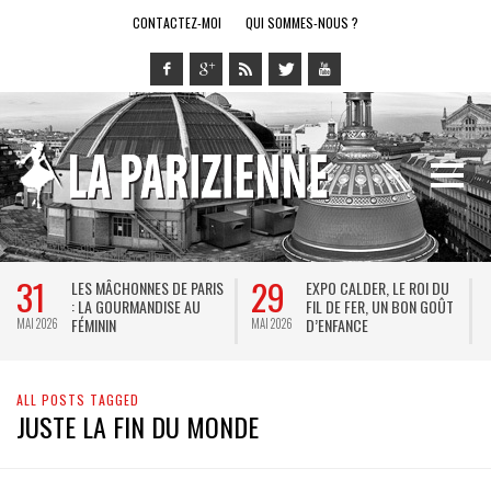
CONTACTEZ-MOI
QUI SOMMES-NOUS ?
31
29
LES MÂCHONNES DE PARIS
EXPO CALDER, LE ROI DU
: LA GOURMANDISE AU
FIL DE FER, UN BON GOÛT
FÉMININ
D’ENFANCE
MAI 2026
MAI 2026
M
ALL POSTS TAGGED
JUSTE LA FIN DU MONDE