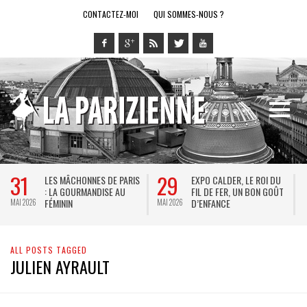
CONTACTEZ-MOI
QUI SOMMES-NOUS ?
31
29
LES MÂCHONNES DE PARIS
EXPO CALDER, LE ROI DU
: LA GOURMANDISE AU
FIL DE FER, UN BON GOÛT
FÉMININ
D’ENFANCE
MAI 2026
MAI 2026
M
ALL POSTS TAGGED
JULIEN AYRAULT