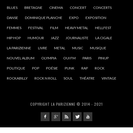
BLUES
BRETAGNE
CINEMA
CONCERT
CONCERTS
DANSE
DOMINIQUE PLANCHE
EXPO
EXPOSITION
FEMMES
FESTIVAL
FILM
HEAVY METAL
HELLFEST
HIP HOP
HUMOUR
JAZZ
JOURNALISTE
LA CIGALE
LA PARIZIENNE
LIVRE
METAL
MUSIC
MUSIQUE
NOUVEL ALBUM
OLYMPIA
OUI FM
PARIS
PINUP
POLITIQUE
POP
POÉSIE
PUNK
RAP
ROCK
ROCKABILLY
ROCK N ROLL
SOUL
THÉATRE
VINTAGE
COPYRIGHT LA PARIZIENNE © 2014 - 2021