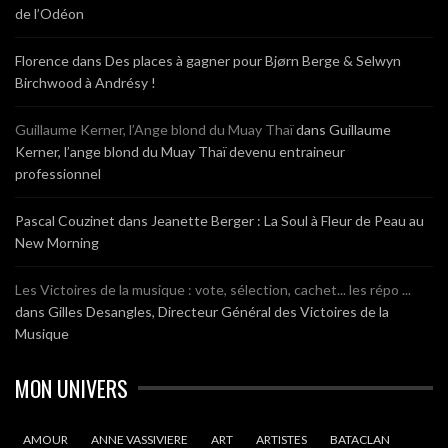
de l’Odéon
Florence
dans
Des places à gagner pour Bjørn Berge & Selwyn
Birchwood à Andrésy !
Guillaume Kerner, l’Ange blond du Muay Thaï
dans
Guillaume
Kerner, l’ange blond du Muay Thaï devenu entraineur
professionnel
Pascal Couzinet
dans
Jeanette Berger : La Soul à Fleur de Peau au
New Morning
Les Victoires de la musique : vote, sélection, cachet... les répo ...
dans
Gilles Desangles, Directeur Général des Victoires de la
Musique
MON UNIVERS
AMOUR
ANNE VASSIVIERE
ART
ARTISTES
BATACLAN