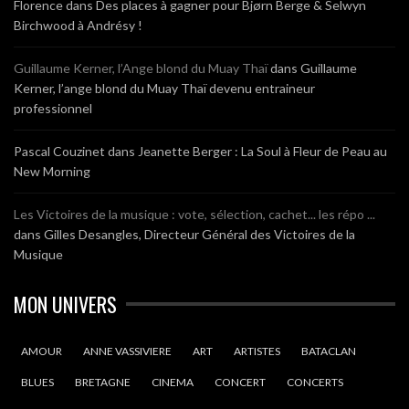
Florence
dans
Des places à gagner pour Bjørn Berge & Selwyn
Birchwood à Andrésy !
Guillaume Kerner, l’Ange blond du Muay Thaï
dans
Guillaume
Kerner, l’ange blond du Muay Thaï devenu entraineur
professionnel
Pascal Couzinet
dans
Jeanette Berger : La Soul à Fleur de Peau au
New Morning
Les Victoires de la musique : vote, sélection, cachet... les répo ...
dans
Gilles Desangles, Directeur Général des Victoires de la
Musique
MON UNIVERS
AMOUR
ANNE VASSIVIERE
ART
ARTISTES
BATACLAN
BLUES
BRETAGNE
CINEMA
CONCERT
CONCERTS