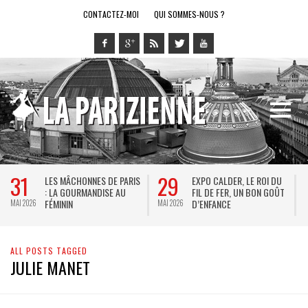
CONTACTEZ-MOI
QUI SOMMES-NOUS ?
31
29
LES MÂCHONNES DE PARIS
EXPO CALDER, LE ROI DU
: LA GOURMANDISE AU
FIL DE FER, UN BON GOÛT
FÉMININ
D’ENFANCE
MAI 2026
MAI 2026
M
ALL POSTS TAGGED
JULIE MANET