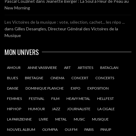
Pascal Couzinet
dans
Jeanette Berger : La Soul à Fleur de Peau au
New Morning
Les Victoires de la musique : vote, sélection, cachet... les répo ...
dans
Gilles Desangles, Directeur Général des Victoires de la
Musique
MON UNIVERS
AMOUR
ANNE VASSIVIERE
ART
ARTISTES
BATACLAN
BLUES
BRETAGNE
CINEMA
CONCERT
CONCERTS
DANSE
DOMINIQUE PLANCHE
EXPO
EXPOSITION
FEMMES
FESTIVAL
FILM
HEAVY METAL
HELLFEST
HIP HOP
HUMOUR
JAZZ
JOURNALISTE
LA CIGALE
LA PARIZIENNE
LIVRE
METAL
MUSIC
MUSIQUE
NOUVEL ALBUM
OLYMPIA
OUI FM
PARIS
PINUP