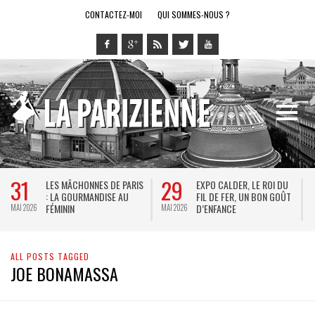
CONTACTEZ-MOI
QUI SOMMES-NOUS ?
31
29
LES MÂCHONNES DE PARIS
EXPO CALDER, LE ROI DU
: LA GOURMANDISE AU
FIL DE FER, UN BON GOÛT
FÉMININ
D’ENFANCE
MAI 2026
MAI 2026
M
ALL POSTS TAGGED
JOE BONAMASSA