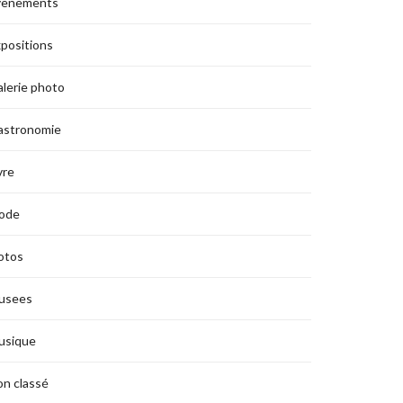
vènements
positions
lerie photo
astronomie
vre
ode
otos
usees
usique
n classé