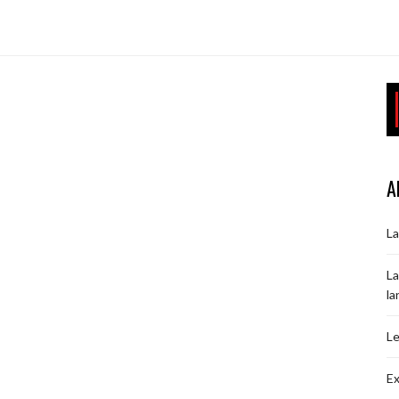
A
La
La
la
Le
Ex