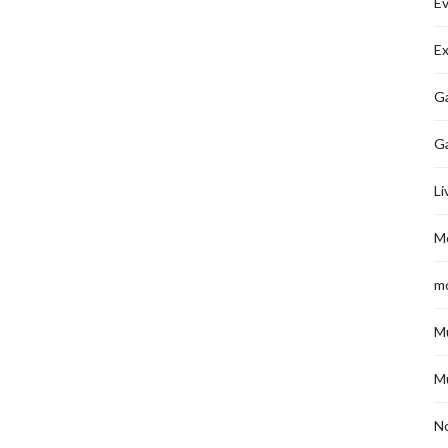
É
Ex
Ga
G
Li
M
m
M
M
No