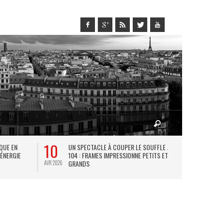
10
27
IQUE EN
UN SPECTACLE À COUPER LE SOUFFLE AU
L
 ÉNERGIE
104 : FRAMES IMPRESSIONNE PETITS ET
TH
GRANDS
AVR 2026
JUIL 2026