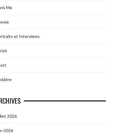
ris Me
oesie
rtraits et Interviews
anté
ort
héâtre
RCHIVES
illet 2026
in 2026