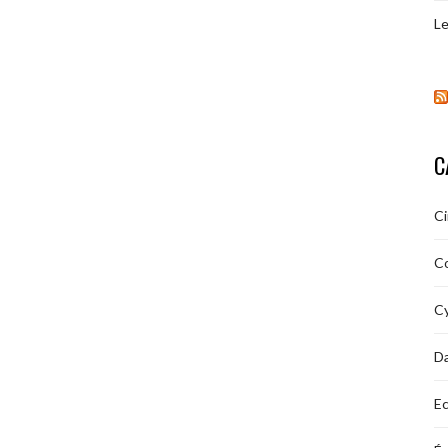
Le
C
C
C
Cy
D
Ec