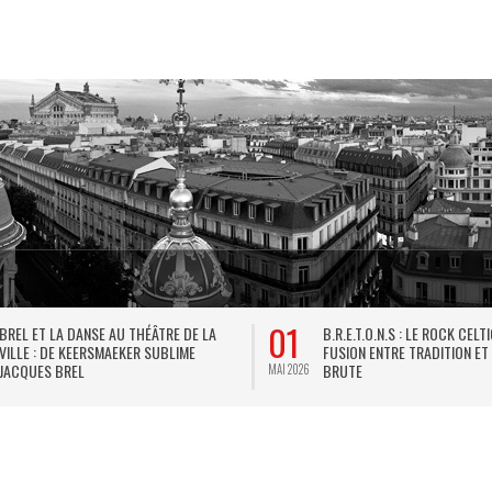
01
BREL ET LA DANSE AU THÉÂTRE DE LA
B.R.E.T.O.N.S : LE ROCK CELT
VILLE : DE KEERSMAEKER SUBLIME
FUSION ENTRE TRADITION ET
JACQUES BREL
BRUTE
MAI 2026