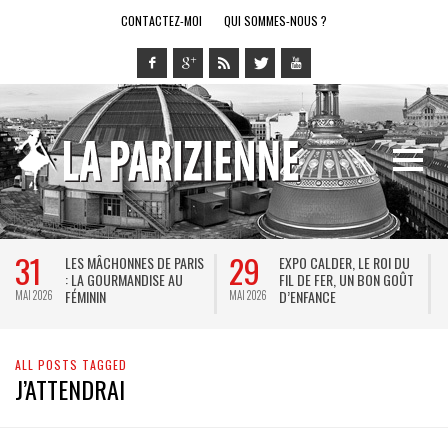
CONTACTEZ-MOI
QUI SOMMES-NOUS ?
31
29
LES MÂCHONNES DE PARIS
EXPO CALDER, LE ROI DU
: LA GOURMANDISE AU
FIL DE FER, UN BON GOÛT
FÉMININ
D’ENFANCE
MAI 2026
MAI 2026
M
ALL POSTS TAGGED
J’ATTENDRAI