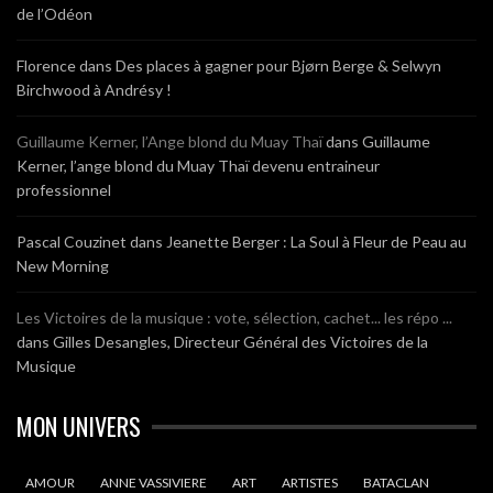
de l’Odéon
Florence
dans
Des places à gagner pour Bjørn Berge & Selwyn
Birchwood à Andrésy !
Guillaume Kerner, l’Ange blond du Muay Thaï
dans
Guillaume
Kerner, l’ange blond du Muay Thaï devenu entraineur
professionnel
Pascal Couzinet
dans
Jeanette Berger : La Soul à Fleur de Peau au
New Morning
Les Victoires de la musique : vote, sélection, cachet... les répo ...
dans
Gilles Desangles, Directeur Général des Victoires de la
Musique
MON UNIVERS
AMOUR
ANNE VASSIVIERE
ART
ARTISTES
BATACLAN