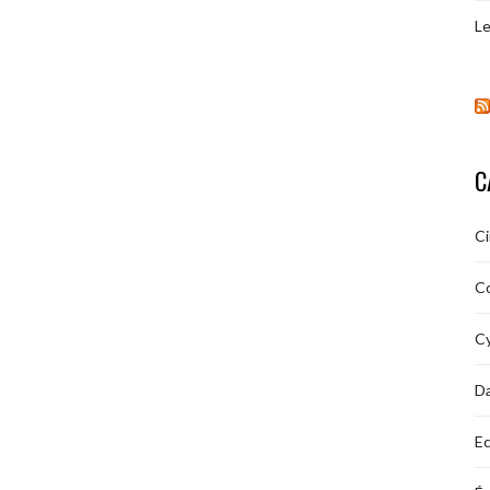
Le
C
C
C
Cy
D
Ec