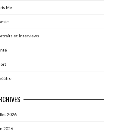
ris Me
oesie
rtraits et Interviews
anté
ort
héâtre
RCHIVES
illet 2026
in 2026