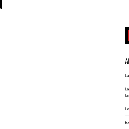
N
A
La
La
la
Le
Ex