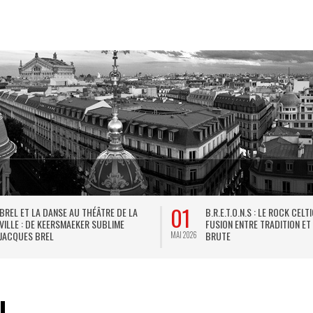
01
BREL ET LA DANSE AU THÉÂTRE DE LA
B.R.E.T.O.N.S : LE ROCK CELT
VILLE : DE KEERSMAEKER SUBLIME
FUSION ENTRE TRADITION ET
JACQUES BREL
BRUTE
MAI 2026