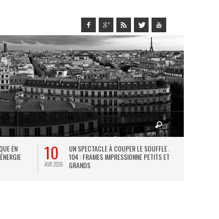
10
27
IQUE EN
UN SPECTACLE À COUPER LE SOUFFLE AU
L
 ÉNERGIE
104 : FRAMES IMPRESSIONNE PETITS ET
TH
GRANDS
AVR 2026
JUIL 2026