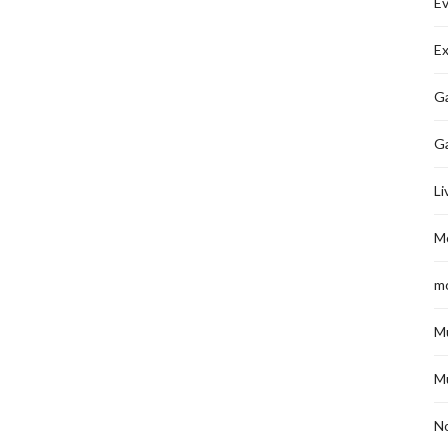
É
Ex
Ga
G
Li
M
m
M
M
No