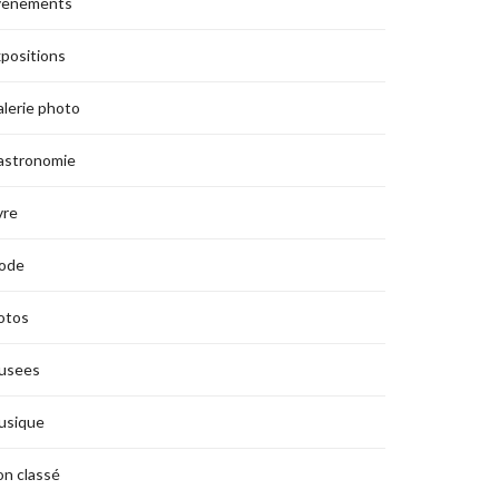
vènements
positions
lerie photo
astronomie
vre
ode
otos
usees
usique
n classé