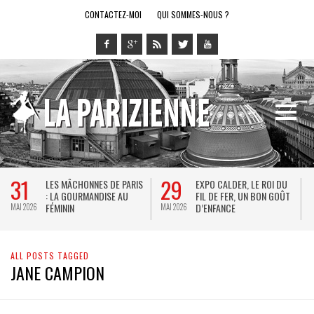
CONTACTEZ-MOI
QUI SOMMES-NOUS ?
31
29
LES MÂCHONNES DE PARIS
EXPO CALDER, LE ROI DU
: LA GOURMANDISE AU
FIL DE FER, UN BON GOÛT
FÉMININ
D’ENFANCE
MAI 2026
MAI 2026
M
ALL POSTS TAGGED
JANE CAMPION