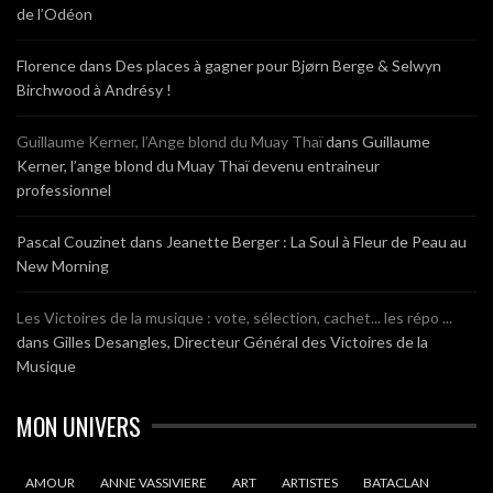
de l’Odéon
Florence
dans
Des places à gagner pour Bjørn Berge & Selwyn
Birchwood à Andrésy !
Guillaume Kerner, l’Ange blond du Muay Thaï
dans
Guillaume
Kerner, l’ange blond du Muay Thaï devenu entraineur
professionnel
Pascal Couzinet
dans
Jeanette Berger : La Soul à Fleur de Peau au
New Morning
Les Victoires de la musique : vote, sélection, cachet... les répo ...
dans
Gilles Desangles, Directeur Général des Victoires de la
Musique
MON UNIVERS
AMOUR
ANNE VASSIVIERE
ART
ARTISTES
BATACLAN