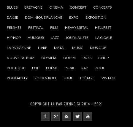
BLUES
BRETAGNE
CINEMA
CONCERT
CONCERTS
DANSE
DOMINIQUE PLANCHE
EXPO
EXPOSITION
FEMMES
FESTIVAL
FILM
HEAVY METAL
HELLFEST
HIP HOP
HUMOUR
JAZZ
JOURNALISTE
LA CIGALE
LA PARIZIENNE
LIVRE
METAL
MUSIC
MUSIQUE
NOUVEL ALBUM
OLYMPIA
OUI FM
PARIS
PINUP
POLITIQUE
POP
POÉSIE
PUNK
RAP
ROCK
ROCKABILLY
ROCK N ROLL
SOUL
THÉATRE
VINTAGE
COPYRIGHT LA PARIZIENNE © 2014 - 2021