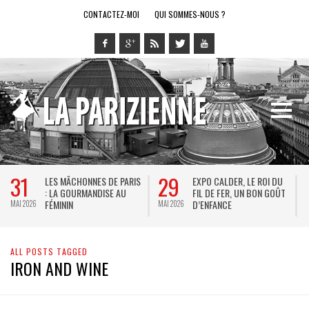
CONTACTEZ-MOI
QUI SOMMES-NOUS ?
31
29
LES MÂCHONNES DE PARIS
EXPO CALDER, LE ROI DU
: LA GOURMANDISE AU
FIL DE FER, UN BON GOÛT
FÉMININ
D’ENFANCE
MAI 2026
MAI 2026
M
ALL POSTS TAGGED
IRON AND WINE