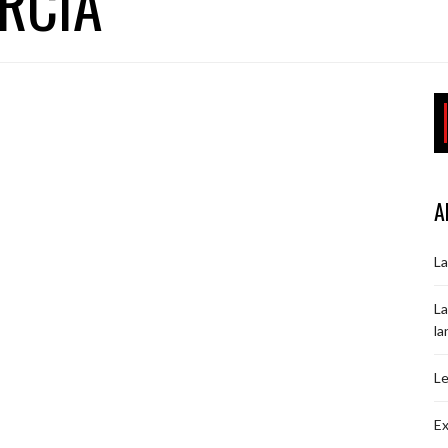
RCIA
A
La
La
la
Le
Ex