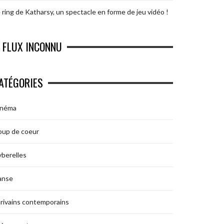
 ring de Katharsy, un spectacle en forme de jeu vidéo !
FLUX INCONNU
ATÉGORIES
inéma
oup de coeur
berelles
anse
rivains contemporains