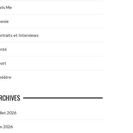
ris Me
oesie
rtraits et Interviews
anté
ort
héâtre
RCHIVES
illet 2026
in 2026