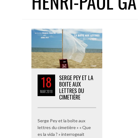
HENRI-PAUL GA
18
SERGE PEY ET LA
BOITE AUX
LETTRES DU
MAR
2018
CIMETIÈRE
Serge Pey et la boîte aux
lettres du cimetière » « Que
es la vida ? » interrogeait