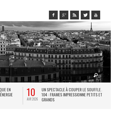
10
27
IQUE EN
UN SPECTACLE À COUPER LE SOUFFLE AU
L
 ÉNERGIE
104 : FRAMES IMPRESSIONNE PETITS ET
TH
GRANDS
AVR 2026
JUIL 2026