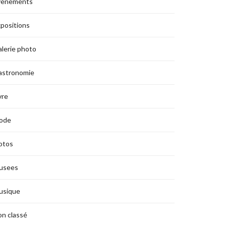
vènements
positions
lerie photo
astronomie
vre
ode
otos
usees
usique
n classé