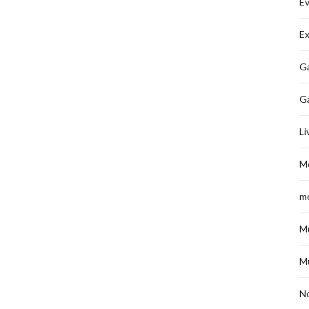
É
Ex
Ga
G
Li
M
m
M
M
No