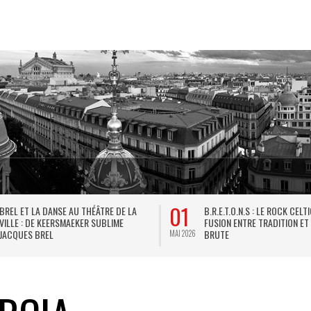
01
BREL ET LA DANSE AU THÉÂTRE DE LA
B.R.E.T.O.N.S : LE ROCK CELT
VILLE : DE KEERSMAEKER SUBLIME
FUSION ENTRE TRADITION ET
JACQUES BREL
BRUTE
MAI 2026