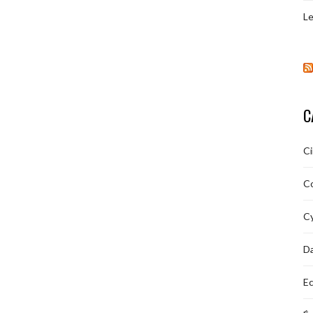
Le
C
C
C
Cy
D
Ec