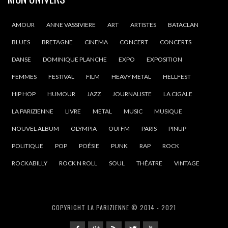
AMOUR
ANNE VASSIVIERE
ART
ARTISTES
BATACLAN
BLUES
BRETAGNE
CINEMA
CONCERT
CONCERTS
DANSE
DOMINIQUE PLANCHE
EXPO
EXPOSITION
FEMMES
FESTIVAL
FILM
HEAVY METAL
HELLFEST
HIP HOP
HUMOUR
JAZZ
JOURNALISTE
LA CIGALE
LA PARIZIENNE
LIVRE
METAL
MUSIC
MUSIQUE
NOUVEL ALBUM
OLYMPIA
OUI FM
PARIS
PINUP
POLITIQUE
POP
POÉSIE
PUNK
RAP
ROCK
ROCKABILLY
ROCK N ROLL
SOUL
THÉATRE
VINTAGE
COPYRIGHT LA PARIZIENNE © 2014 - 2021