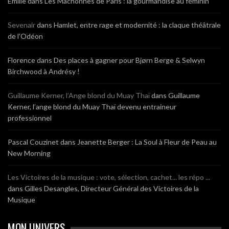
Emilie
dans
Les Mâchonnes de Paris : la gourmandise au féminin
Sevenair
dans
Hamlet, entre rage et modernité : la claque théâtrale
de l’Odéon
Florence
dans
Des places à gagner pour Bjørn Berge & Selwyn
Birchwood à Andrésy !
Guillaume Kerner, l’Ange blond du Muay Thaï
dans
Guillaume
Kerner, l’ange blond du Muay Thaï devenu entraineur
professionnel
Pascal Couzinet
dans
Jeanette Berger : La Soul à Fleur de Peau au
New Morning
Les Victoires de la musique : vote, sélection, cachet... les répo ...
dans
Gilles Desangles, Directeur Général des Victoires de la
Musique
MON UNIVERS