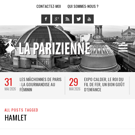
CONTACTEZ-MOI
QUI SOMMES-NOUS ?
31
29
LES MÂCHONNES DE PARIS
EXPO CALDER, LE ROI DU
: LA GOURMANDISE AU
FIL DE FER, UN BON GOÛT
FÉMININ
D’ENFANCE
MAI 2026
MAI 2026
M
ALL POSTS TAGGED
HAMLET