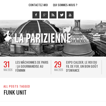
CONTACTEZ-MOI
QUI SOMMES-NOUS ?
31
29
LES MÂCHONNES DE PARIS
EXPO CALDER, LE ROI DU
: LA GOURMANDISE AU
FIL DE FER, UN BON GOÛT
FÉMININ
D’ENFANCE
MAI 2026
MAI 2026
M
ALL POSTS TAGGED
FUNK UNIT