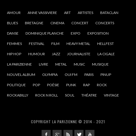
AMOUR
ANNE VASSIVIERE
ART
ARTISTES
BATACLAN
BLUES
BRETAGNE
CINEMA
CONCERT
CONCERTS
DANSE
DOMINIQUE PLANCHE
EXPO
EXPOSITION
FEMMES
FESTIVAL
FILM
HEAVY METAL
HELLFEST
HIP HOP
HUMOUR
JAZZ
JOURNALISTE
LA CIGALE
LA PARIZIENNE
LIVRE
METAL
MUSIC
MUSIQUE
NOUVEL ALBUM
OLYMPIA
OUI FM
PARIS
PINUP
POLITIQUE
POP
POÉSIE
PUNK
RAP
ROCK
ROCKABILLY
ROCK N ROLL
SOUL
THÉATRE
VINTAGE
COPYRIGHT LA PARIZIENNE © 2014 - 2021