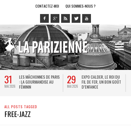
CONTACTEZ-MOI
QUI SOMMES-NOUS ?
31
29
LES MÂCHONNES DE PARIS
EXPO CALDER, LE ROI DU
: LA GOURMANDISE AU
FIL DE FER, UN BON GOÛT
FÉMININ
D’ENFANCE
MAI 2026
MAI 2026
M
ALL POSTS TAGGED
FREE-JAZZ