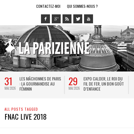
CONTACTEZ-MOI
QUI SOMMES-NOUS ?
31
29
LES MÂCHONNES DE PARIS
EXPO CALDER, LE ROI DU
: LA GOURMANDISE AU
FIL DE FER, UN BON GOÛT
FÉMININ
D’ENFANCE
MAI 2026
MAI 2026
M
ALL POSTS TAGGED
FNAC LIVE 2018