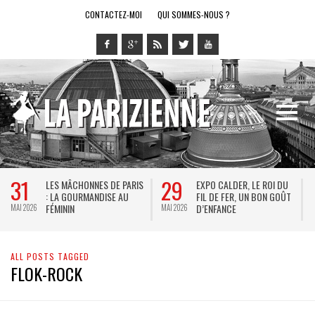
CONTACTEZ-MOI
QUI SOMMES-NOUS ?
31
29
LES MÂCHONNES DE PARIS
EXPO CALDER, LE ROI DU
: LA GOURMANDISE AU
FIL DE FER, UN BON GOÛT
FÉMININ
D’ENFANCE
MAI 2026
MAI 2026
M
ALL POSTS TAGGED
FLOK-ROCK