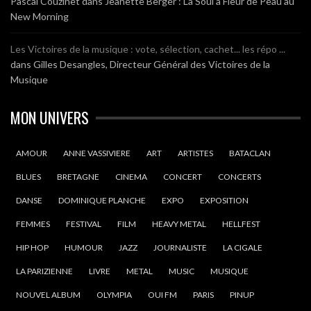
Pascal Couzinet
dans
Jeanette Berger : La Soul à Fleur de Peau au
New Morning
Les Victoires de la musique : vote, sélection, cachet... les répo ...
dans
Gilles Desangles, Directeur Général des Victoires de la
Musique
MON UNIVERS
AMOUR
ANNE VASSIVIERE
ART
ARTISTES
BATACLAN
BLUES
BRETAGNE
CINEMA
CONCERT
CONCERTS
DANSE
DOMINIQUE PLANCHE
EXPO
EXPOSITION
FEMMES
FESTIVAL
FILM
HEAVY METAL
HELLFEST
HIP HOP
HUMOUR
JAZZ
JOURNALISTE
LA CIGALE
LA PARIZIENNE
LIVRE
METAL
MUSIC
MUSIQUE
NOUVEL ALBUM
OLYMPIA
OUI FM
PARIS
PINUP