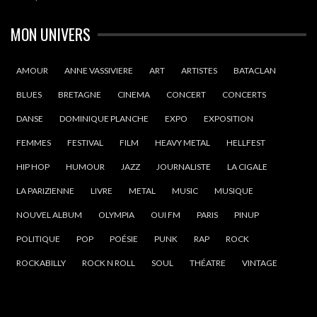
MON UNIVERS
AMOUR
ANNE VASSIVIERE
ART
ARTISTES
BATACLAN
BLUES
BRETAGNE
CINEMA
CONCERT
CONCERTS
DANSE
DOMINIQUE PLANCHE
EXPO
EXPOSITION
FEMMES
FESTIVAL
FILM
HEAVY METAL
HELLFEST
HIP HOP
HUMOUR
JAZZ
JOURNALISTE
LA CIGALE
LA PARIZIENNE
LIVRE
METAL
MUSIC
MUSIQUE
NOUVEL ALBUM
OLYMPIA
OUI FM
PARIS
PINUP
POLITIQUE
POP
POÉSIE
PUNK
RAP
ROCK
ROCKABILLY
ROCK N ROLL
SOUL
THÉATRE
VINTAGE