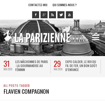
CONTACTEZ-MOI
QUI SOMMES-NOUS ?
31
29
LES MÂCHONNES DE PARIS
EXPO CALDER, LE ROI DU
: LA GOURMANDISE AU
FIL DE FER, UN BON GOÛT
FÉMININ
D’ENFANCE
MAI 2026
MAI 2026
M
ALL POSTS TAGGED
FLAVIEN COMPAGNON