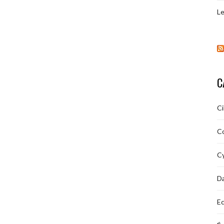
Le
C
C
C
Cy
D
Ec