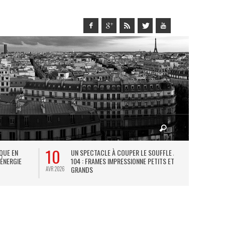
10
27
IQUE EN
UN SPECTACLE À COUPER LE SOUFFLE AU
L
 ÉNERGIE
104 : FRAMES IMPRESSIONNE PETITS ET
TH
GRANDS
AVR 2026
JUIL 2026