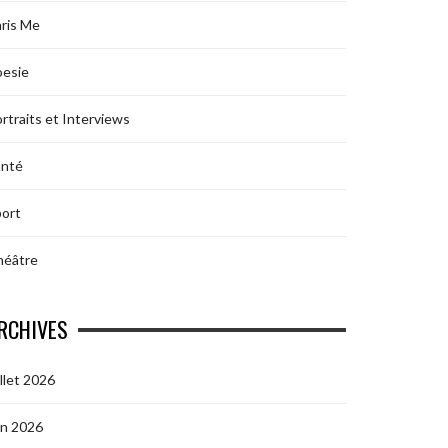
ris Me
oesie
rtraits et Interviews
anté
ort
héâtre
RCHIVES
illet 2026
in 2026