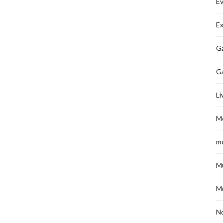
É
Ex
Ga
G
Li
M
m
M
M
No