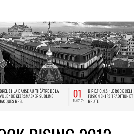
01
BREL ET LA DANSE AU THÉÂTRE DE LA
B.R.E.T.O.N.S : LE ROCK CELT
VILLE : DE KEERSMAEKER SUBLIME
FUSION ENTRE TRADITION ET
JACQUES BREL
BRUTE
MAI 2026