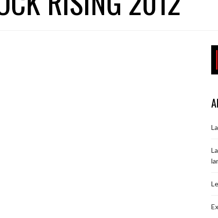
OCK RISING 2012
A
La
La
la
Le
Ex