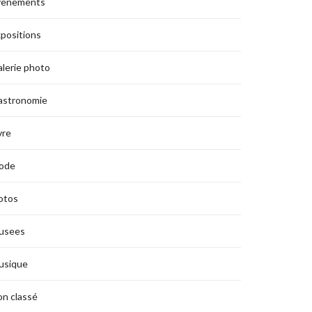
vènements
positions
lerie photo
astronomie
vre
ode
otos
usees
usique
n classé