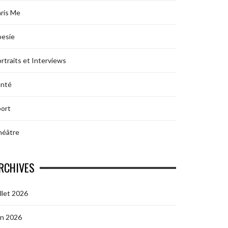
ris Me
oesie
rtraits et Interviews
anté
ort
héâtre
RCHIVES
illet 2026
in 2026