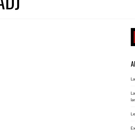
ADJ
A
La
La
la
Le
Ex