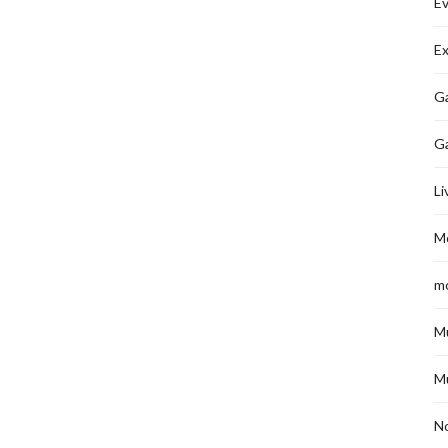
É
Ex
Ga
G
Li
M
m
M
M
No