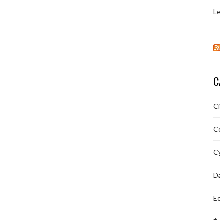
Le
C
C
C
Cy
D
Ec