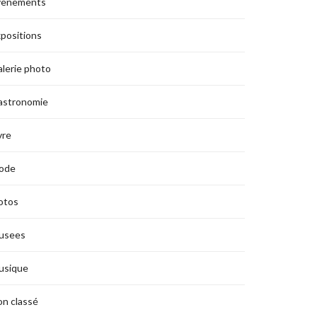
vènements
positions
lerie photo
astronomie
vre
ode
otos
usees
usique
n classé