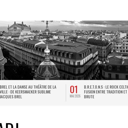
01
BREL ET LA DANSE AU THÉÂTRE DE LA
B.R.E.T.O.N.S : LE ROCK CELT
VILLE : DE KEERSMAEKER SUBLIME
FUSION ENTRE TRADITION ET
JACQUES BREL
BRUTE
MAI 2026