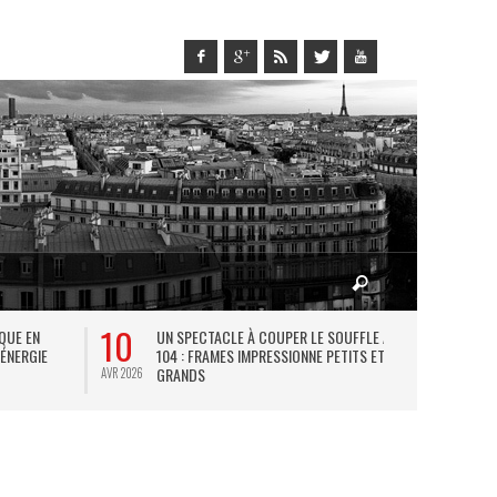
10
27
IQUE EN
UN SPECTACLE À COUPER LE SOUFFLE AU
L
 ÉNERGIE
104 : FRAMES IMPRESSIONNE PETITS ET
TH
GRANDS
AVR 2026
JUIL 2026