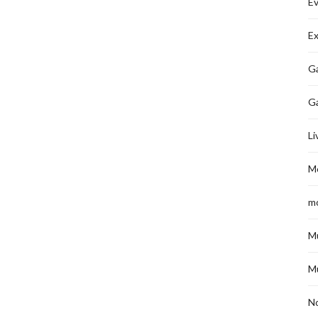
É
Ex
Ga
G
Li
M
m
M
M
No