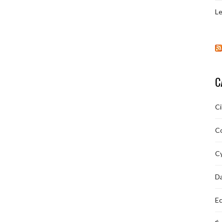
Le
C
C
C
Cy
D
Ec