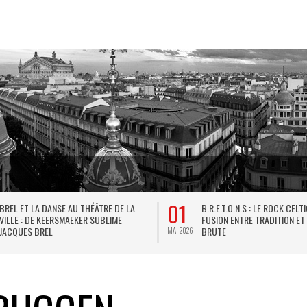
01
BREL ET LA DANSE AU THÉÂTRE DE LA
B.R.E.T.O.N.S : LE ROCK CELT
VILLE : DE KEERSMAEKER SUBLIME
FUSION ENTRE TRADITION ET
JACQUES BREL
BRUTE
MAI 2026