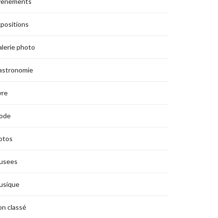
vènements
positions
lerie photo
astronomie
vre
ode
otos
usees
usique
n classé