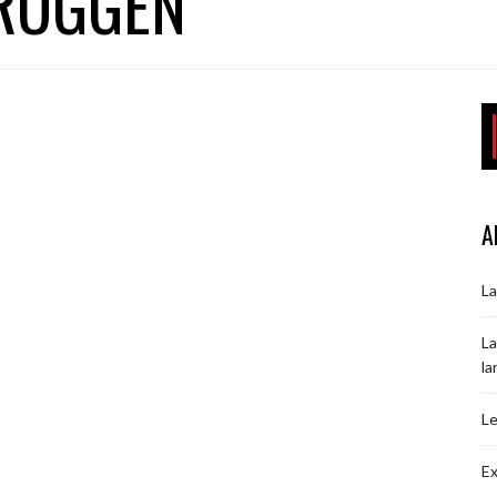
RUGGEN
A
La
La
la
Le
Ex