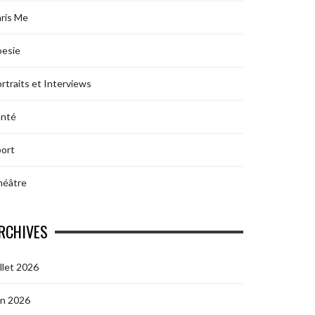
ris Me
oesie
rtraits et Interviews
anté
ort
héâtre
RCHIVES
illet 2026
in 2026