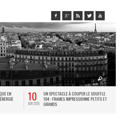
10
27
IQUE EN
UN SPECTACLE À COUPER LE SOUFFLE AU
L
 ÉNERGIE
104 : FRAMES IMPRESSIONNE PETITS ET
TH
GRANDS
AVR 2026
JUIL 2026