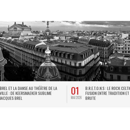
01
BREL ET LA DANSE AU THÉÂTRE DE LA
B.R.E.T.O.N.S : LE ROCK CELT
VILLE : DE KEERSMAEKER SUBLIME
FUSION ENTRE TRADITION ET
JACQUES BREL
BRUTE
MAI 2026