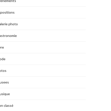
vènements
positions
lerie photo
astronomie
vre
ode
otos
usees
usique
n classé