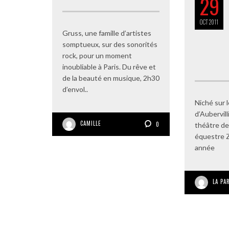
29
OCT
2011
Gruss, une famille d’artistes
somptueux, sur des sonorités
rock, pour un moment
inoubliable à Paris. Du rêve et
de la beauté en musique, 2h30
d’envol..
Niché sur l
d’Aubervil
CAMILLE
0
théâtre de
équestre Z
année
LA PA