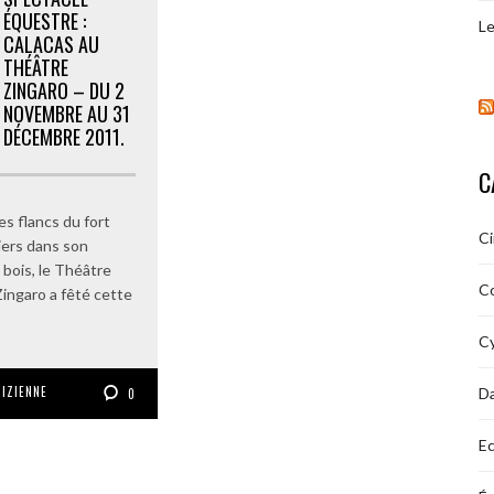
ÉQUESTRE :
Le
CALACAS AU
THÉÂTRE
ZINGARO – DU 2
NOVEMBRE AU 31
DÉCEMBRE 2011.
C
es flancs du fort
C
liers dans son
 bois, le Théâtre
C
ingaro a fêté cette
Cy
RIZIENNE
D
0
Ec