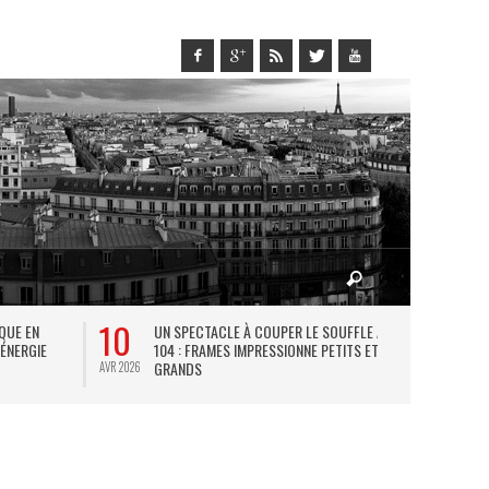
10
27
IQUE EN
UN SPECTACLE À COUPER LE SOUFFLE AU
L
 ÉNERGIE
104 : FRAMES IMPRESSIONNE PETITS ET
TH
GRANDS
AVR 2026
JUIL 2026