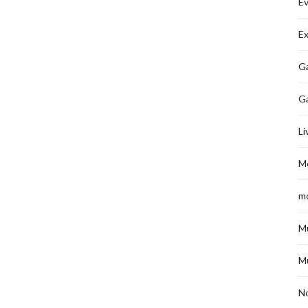
É
Ex
Ga
G
Li
M
m
M
M
No