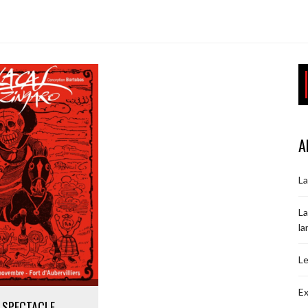
A
La
La
la
Le
Ex
SPECTACLE