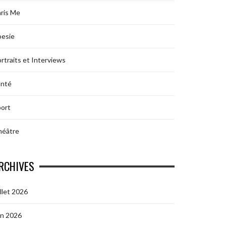
ris Me
oesie
rtraits et Interviews
anté
ort
héâtre
RCHIVES
illet 2026
in 2026