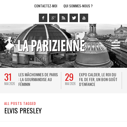
CONTACTEZ-MOI
QUI SOMMES-NOUS ?
31
29
LES MÂCHONNES DE PARIS
EXPO CALDER, LE ROI DU
: LA GOURMANDISE AU
FIL DE FER, UN BON GOÛT
FÉMININ
D’ENFANCE
MAI 2026
MAI 2026
M
ALL POSTS TAGGED
ELVIS PRESLEY