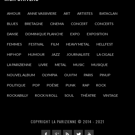
AMOUR
ANNE VASSIVIERE
ART
ARTISTES
BATACLAN
BLUES
BRETAGNE
CINEMA
CONCERT
CONCERTS
DANSE
DOMINIQUE PLANCHE
EXPO
EXPOSITION
FEMMES
FESTIVAL
FILM
HEAVY METAL
HELLFEST
HIP HOP
HUMOUR
JAZZ
JOURNALISTE
LA CIGALE
LA PARIZIENNE
LIVRE
METAL
MUSIC
MUSIQUE
NOUVEL ALBUM
OLYMPIA
OUI FM
PARIS
PINUP
POLITIQUE
POP
POÉSIE
PUNK
RAP
ROCK
ROCKABILLY
ROCK N ROLL
SOUL
THÉATRE
VINTAGE
COPYRIGHT LA PARIZIENNE © 2014 - 2021