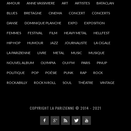
AMOUR
ANNE VASSIVIERE
ART
ARTISTES
BATACLAN
BLUES
BRETAGNE
CINEMA
CONCERT
CONCERTS
DANSE
DOMINIQUE PLANCHE
EXPO
EXPOSITION
FEMMES
FESTIVAL
FILM
HEAVY METAL
HELLFEST
HIP HOP
HUMOUR
JAZZ
JOURNALISTE
LA CIGALE
LA PARIZIENNE
LIVRE
METAL
MUSIC
MUSIQUE
NOUVEL ALBUM
OLYMPIA
OUI FM
PARIS
PINUP
POLITIQUE
POP
POÉSIE
PUNK
RAP
ROCK
ROCKABILLY
ROCK N ROLL
SOUL
THÉATRE
VINTAGE
COPYRIGHT LA PARIZIENNE © 2014 - 2021