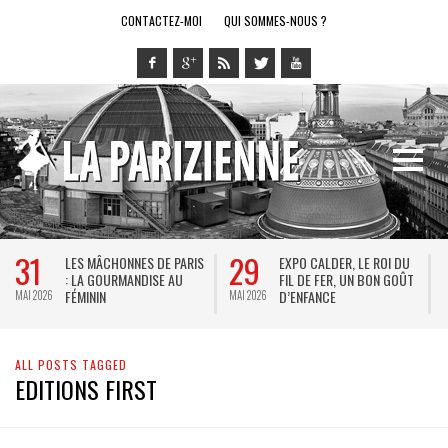
CONTACTEZ-MOI
QUI SOMMES-NOUS ?
31
29
LES MÂCHONNES DE PARIS
EXPO CALDER, LE ROI DU
: LA GOURMANDISE AU
FIL DE FER, UN BON GOÛT
FÉMININ
D’ENFANCE
MAI 2026
MAI 2026
M
ALL POSTS TAGGED
EDITIONS FIRST