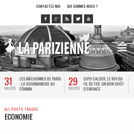
CONTACTEZ-MOI
QUI SOMMES-NOUS ?
31
29
LES MÂCHONNES DE PARIS
EXPO CALDER, LE ROI DU
: LA GOURMANDISE AU
FIL DE FER, UN BON GOÛT
FÉMININ
D’ENFANCE
MAI 2026
MAI 2026
M
ALL POSTS TAGGED
ECONOMIE