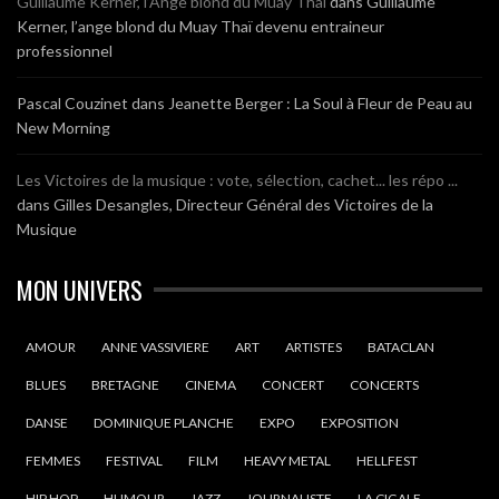
Guillaume Kerner, l’Ange blond du Muay Thaï
dans
Guillaume
Kerner, l’ange blond du Muay Thaï devenu entraineur
professionnel
Pascal Couzinet
dans
Jeanette Berger : La Soul à Fleur de Peau au
New Morning
Les Victoires de la musique : vote, sélection, cachet... les répo ...
dans
Gilles Desangles, Directeur Général des Victoires de la
Musique
MON UNIVERS
AMOUR
ANNE VASSIVIERE
ART
ARTISTES
BATACLAN
BLUES
BRETAGNE
CINEMA
CONCERT
CONCERTS
DANSE
DOMINIQUE PLANCHE
EXPO
EXPOSITION
FEMMES
FESTIVAL
FILM
HEAVY METAL
HELLFEST
HIP HOP
HUMOUR
JAZZ
JOURNALISTE
LA CIGALE