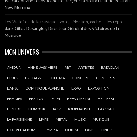
Pascal Couzinet
dans
Jeanette Berger : La Soul à Fleur de Peau au
New Morning
Les Victoires de la musique : vote, sélection, cachet... les répo ...
dans
Gilles Desangles, Directeur Général des Victoires de la
Musique
MON UNIVERS
AMOUR
ANNE VASSIVIERE
ART
ARTISTES
BATACLAN
BLUES
BRETAGNE
CINEMA
CONCERT
CONCERTS
DANSE
DOMINIQUE PLANCHE
EXPO
EXPOSITION
FEMMES
FESTIVAL
FILM
HEAVY METAL
HELLFEST
HIP HOP
HUMOUR
JAZZ
JOURNALISTE
LA CIGALE
LA PARIZIENNE
LIVRE
METAL
MUSIC
MUSIQUE
NOUVEL ALBUM
OLYMPIA
OUI FM
PARIS
PINUP