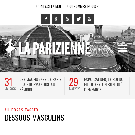
CONTACTEZ-MOI
QUI SOMMES-NOUS ?
31
29
LES MÂCHONNES DE PARIS
EXPO CALDER, LE ROI DU
: LA GOURMANDISE AU
FIL DE FER, UN BON GOÛT
FÉMININ
D’ENFANCE
MAI 2026
MAI 2026
M
ALL POSTS TAGGED
DESSOUS MASCULINS