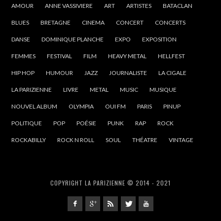
AMOUR
ANNE VASSIVIERE
ART
ARTISTES
BATACLAN
BLUES
BRETAGNE
CINEMA
CONCERT
CONCERTS
DANSE
DOMINIQUE PLANCHE
EXPO
EXPOSITION
FEMMES
FESTIVAL
FILM
HEAVY METAL
HELLFEST
HIP HOP
HUMOUR
JAZZ
JOURNALISTE
LA CIGALE
LA PARIZIENNE
LIVRE
METAL
MUSIC
MUSIQUE
NOUVEL ALBUM
OLYMPIA
OUI FM
PARIS
PINUP
POLITIQUE
POP
POÉSIE
PUNK
RAP
ROCK
ROCKABILLY
ROCK N ROLL
SOUL
THÉATRE
VINTAGE
COPYRIGHT LA PARIZIENNE © 2014 - 2021