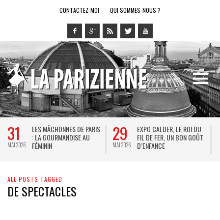
CONTACTEZ-MOI
QUI SOMMES-NOUS ?
31
29
LES MÂCHONNES DE PARIS
EXPO CALDER, LE ROI DU
: LA GOURMANDISE AU
FIL DE FER, UN BON GOÛT
FÉMININ
D’ENFANCE
MAI 2026
MAI 2026
M
ALL POSTS TAGGED
DE SPECTACLES