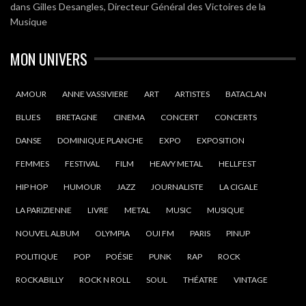
dans
Gilles Desangles, Directeur Général des Victoires de la
Musique
MON UNIVERS
AMOUR
ANNE VASSIVIERE
ART
ARTISTES
BATACLAN
BLUES
BRETAGNE
CINEMA
CONCERT
CONCERTS
DANSE
DOMINIQUE PLANCHE
EXPO
EXPOSITION
FEMMES
FESTIVAL
FILM
HEAVY METAL
HELLFEST
HIP HOP
HUMOUR
JAZZ
JOURNALISTE
LA CIGALE
LA PARIZIENNE
LIVRE
METAL
MUSIC
MUSIQUE
NOUVEL ALBUM
OLYMPIA
OUI FM
PARIS
PINUP
POLITIQUE
POP
POÉSIE
PUNK
RAP
ROCK
ROCKABILLY
ROCK N ROLL
SOUL
THÉATRE
VINTAGE