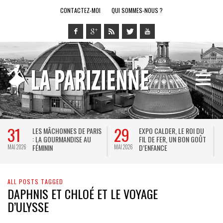
CONTACTEZ-MOI
QUI SOMMES-NOUS ?
31
29
LES MÂCHONNES DE PARIS
EXPO CALDER, LE ROI DU
: LA GOURMANDISE AU
FIL DE FER, UN BON GOÛT
FÉMININ
D’ENFANCE
MAI 2026
MAI 2026
M
ALL POSTS TAGGED
DAPHNIS ET CHLOÉ ET LE VOYAGE
D’ULYSSE