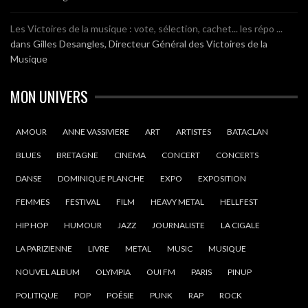
Les Victoires de la musique : vote, sélection, cachet... les répo ...
dans
Gilles Desangles, Directeur Général des Victoires de la
Musique
MON UNIVERS
AMOUR
ANNE VASSIVIERE
ART
ARTISTES
BATACLAN
BLUES
BRETAGNE
CINEMA
CONCERT
CONCERTS
DANSE
DOMINIQUE PLANCHE
EXPO
EXPOSITION
FEMMES
FESTIVAL
FILM
HEAVY METAL
HELLFEST
HIP HOP
HUMOUR
JAZZ
JOURNALISTE
LA CIGALE
LA PARIZIENNE
LIVRE
METAL
MUSIC
MUSIQUE
NOUVEL ALBUM
OLYMPIA
OUI FM
PARIS
PINUP
POLITIQUE
POP
POÉSIE
PUNK
RAP
ROCK