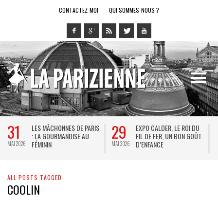
CONTACTEZ-MOI
QUI SOMMES-NOUS ?
31
29
LES MÂCHONNES DE PARIS
EXPO CALDER, LE ROI DU
: LA GOURMANDISE AU
FIL DE FER, UN BON GOÛT
FÉMININ
D’ENFANCE
MAI 2026
MAI 2026
M
ALL POSTS TAGGED
COOLIN