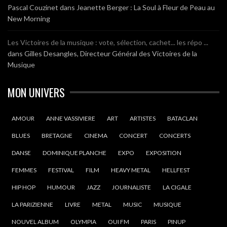
Pascal Couzinet
dans
Jeanette Berger : La Soul à Fleur de Peau au
New Morning
Les Victoires de la musique : vote, sélection, cachet... les répo ...
dans
Gilles Desangles, Directeur Général des Victoires de la
Musique
MON UNIVERS
AMOUR
ANNE VASSIVIERE
ART
ARTISTES
BATACLAN
BLUES
BRETAGNE
CINEMA
CONCERT
CONCERTS
DANSE
DOMINIQUE PLANCHE
EXPO
EXPOSITION
FEMMES
FESTIVAL
FILM
HEAVY METAL
HELLFEST
HIP HOP
HUMOUR
JAZZ
JOURNALISTE
LA CIGALE
LA PARIZIENNE
LIVRE
METAL
MUSIC
MUSIQUE
NOUVEL ALBUM
OLYMPIA
OUI FM
PARIS
PINUP