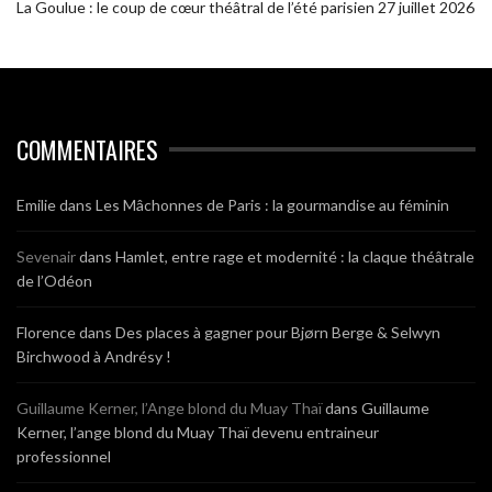
La Goulue : le coup de cœur théâtral de l’été parisien
27 juillet 2026
COMMENTAIRES
Emilie
dans
Les Mâchonnes de Paris : la gourmandise au féminin
Sevenair
dans
Hamlet, entre rage et modernité : la claque théâtrale
de l’Odéon
Florence
dans
Des places à gagner pour Bjørn Berge & Selwyn
Birchwood à Andrésy !
Guillaume Kerner, l’Ange blond du Muay Thaï
dans
Guillaume
Kerner, l’ange blond du Muay Thaï devenu entraineur
professionnel