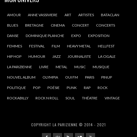
AMOUR
ANNE VASSIVIERE
ART
ARTISTES
BATACLAN
BLUES
BRETAGNE
CINEMA
CONCERT
CONCERTS
DANSE
DOMINIQUE PLANCHE
EXPO
EXPOSITION
FEMMES
FESTIVAL
FILM
HEAVY METAL
HELLFEST
HIP HOP
HUMOUR
JAZZ
JOURNALISTE
LA CIGALE
LA PARIZIENNE
LIVRE
METAL
MUSIC
MUSIQUE
NOUVEL ALBUM
OLYMPIA
OUI FM
PARIS
PINUP
POLITIQUE
POP
POÉSIE
PUNK
RAP
ROCK
ROCKABILLY
ROCK N ROLL
SOUL
THÉATRE
VINTAGE
COPYRIGHT LA PARIZIENNE © 2014 - 2021