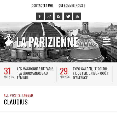
CONTACTEZ-MOI
QUI SOMMES-NOUS ?
31
29
LES MÂCHONNES DE PARIS
EXPO CALDER, LE ROI DU
: LA GOURMANDISE AU
FIL DE FER, UN BON GOÛT
FÉMININ
D’ENFANCE
MAI 2026
MAI 2026
M
ALL POSTS TAGGED
CLAUDIUS