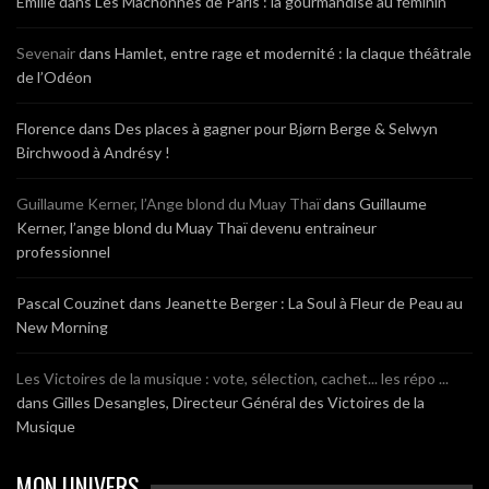
Emilie
dans
Les Mâchonnes de Paris : la gourmandise au féminin
Sevenair
dans
Hamlet, entre rage et modernité : la claque théâtrale
de l’Odéon
Florence
dans
Des places à gagner pour Bjørn Berge & Selwyn
Birchwood à Andrésy !
Guillaume Kerner, l’Ange blond du Muay Thaï
dans
Guillaume
Kerner, l’ange blond du Muay Thaï devenu entraineur
professionnel
Pascal Couzinet
dans
Jeanette Berger : La Soul à Fleur de Peau au
New Morning
Les Victoires de la musique : vote, sélection, cachet... les répo ...
dans
Gilles Desangles, Directeur Général des Victoires de la
Musique
MON UNIVERS