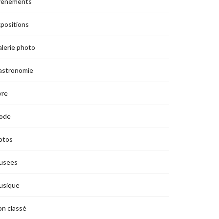
vènements
positions
lerie photo
astronomie
vre
ode
otos
usees
usique
n classé