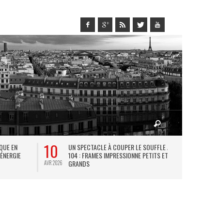
10
27
IQUE EN
UN SPECTACLE À COUPER LE SOUFFLE AU
L
 ÉNERGIE
104 : FRAMES IMPRESSIONNE PETITS ET
TH
GRANDS
AVR 2026
JUIL 2026