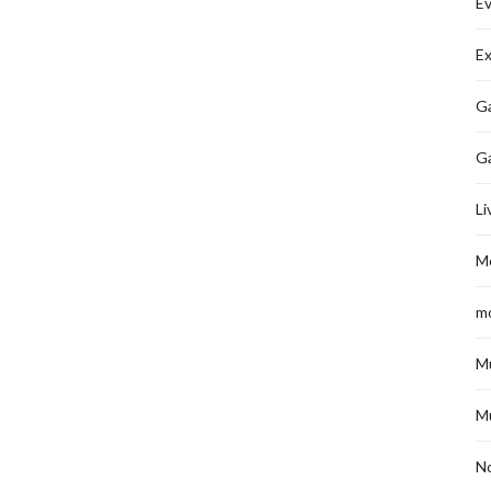
É
Ex
Ga
G
Li
M
m
M
M
No