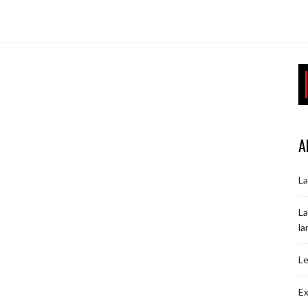
A
La
La
la
Le
Ex