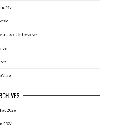
ris Me
oesie
rtraits et Interviews
anté
ort
héâtre
RCHIVES
illet 2026
in 2026