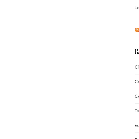
Le
C
C
C
Cy
D
Ec