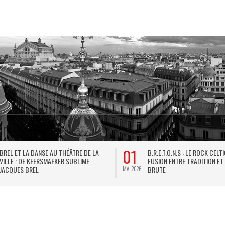
01
BREL ET LA DANSE AU THÉÂTRE DE LA
B.R.E.T.O.N.S : LE ROCK CELT
VILLE : DE KEERSMAEKER SUBLIME
FUSION ENTRE TRADITION ET
JACQUES BREL
BRUTE
MAI 2026